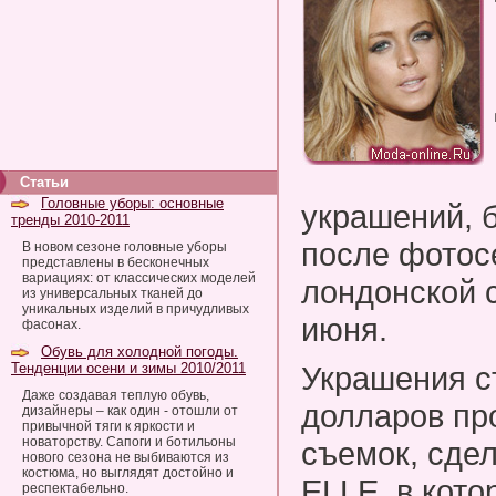
Статьи
Головные уборы: основные
украшений, 
тренды 2010-2011
после фотос
В новом сезоне головные уборы
представлены в бесконечных
вариациях: от классических моделей
лондонской с
из универсальных тканей до
уникальных изделий в причудливых
июня.
фасонах.
Обувь для холодной погоды.
Тенденции осени и зимы 2010/2011
Украшения с
Даже создавая теплую обувь,
долларов пр
дизайнеры – как один - отошли от
привычной тяги к яркости и
новаторству. Сапоги и ботильоны
съемок, сде
нового сезона не выбиваются из
костюма, но выглядят достойно и
ELLE, в кото
респектабельно.