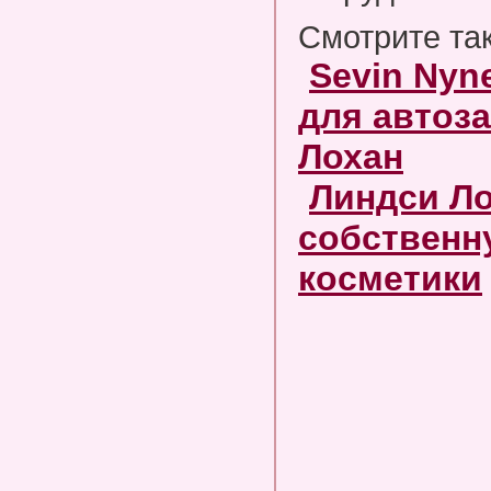
Смотрите та
Sevin Nyn
для автоза
Лохан
Линдси Ло
собственн
косметики