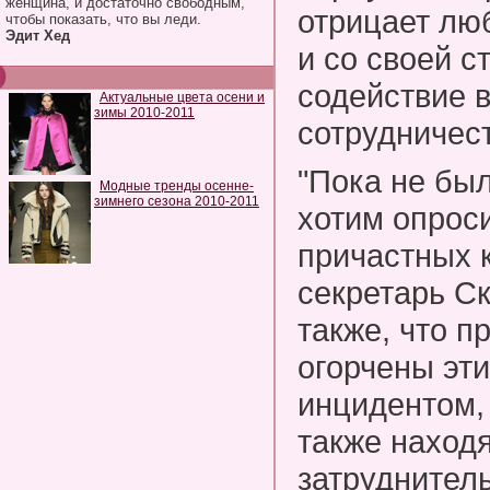
женщина, и достаточно свободным,
отрицает лю
чтобы показать, что вы леди.
Эдит Хед
и со своей с
содействие 
Актуальные цвета осени и
зимы 2010-2011
сотрудничест
"Пока не бы
Модные тренды осенне-
зимнего сезона 2010-2011
хотим опрос
причастных к
секретарь С
также, что п
огорчены эт
инцидентом,
также находя
затруднител