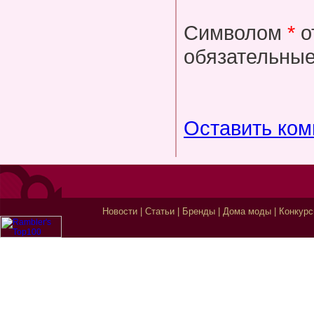
Символом
*
о
обязательные
Оставить ко
Новости
|
Статьи
|
Бренды
|
Дома моды
|
Конкур