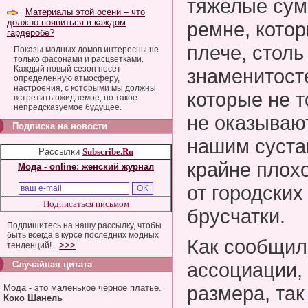
тяжелые сум
Материалы этой осени – что
должно появиться в каждом
ремне, котор
гардеробе?
плече, столь
Показы модных домов интересны не
только фасонами и расцветками.
Каждый новый сезон несет
знаменитосте
определенную атмосферу,
настроения, с которыми мы должны
которые не т
встретить ожидаемое, но такое
непредсказуемое будущее.
не оказываю
Подписка на новости
нашим суста
Рассылки
Subscribe.Ru
крайне плох
Мода - online: женский журнал
от городских
Подписаться письмом
брусчатки.
Подпишитесь на нашу рассылку, чтобы
быть всегда в курсе последних модных
Как сообщил
>>>
тенденций!
ассоциации,
Случайная цитата
размера, так
Мода - это маленькое чёрное платье.
Коко Шанель