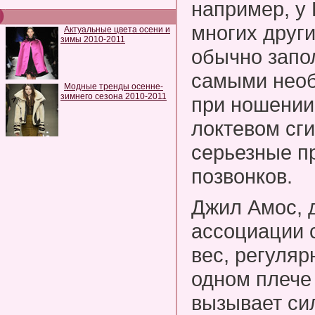
например, у
многих други
Актуальные цвета осени и
зимы 2010-2011
обычно запо
самыми нео
Модные тренды осенне-
зимнего сезона 2010-2011
при ношении
локтевом сги
серьезные п
позвонков.
Джил Амос, 
ассоциации 
вес, регуля
одном плече 
вызывает си