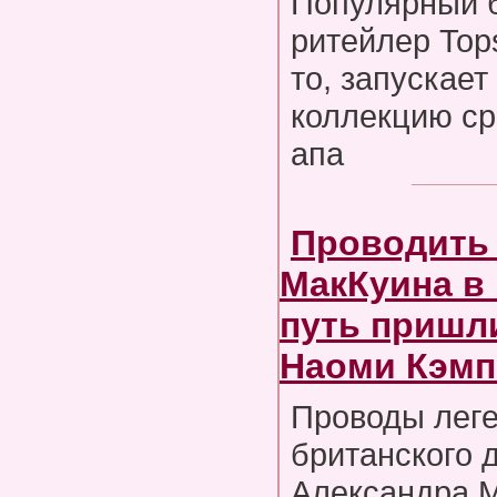
Популярный 
ритейлер Top
то, запускае
коллекцию ср
апа
Проводить
МакКуина в
путь пришл
Наоми Кэмп
Проводы лег
британского 
Александра М