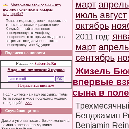
март
апрель
Материалы этой осени – что
должно появиться в каждом
июль
август
гардеробе?
Показы модных домов интересны не
октябрь
ноя
только фасонами и расцветками.
Каждый новый сезон несет
определенную атмосферу,
янв
2011 год:
настроения, с которыми мы должны
встретить ожидаемое, но такое
март
апрель
непредсказуемое будущее.
Подписка на новости
сентябрь
но
Рассылки
Subscribe.Ru
Жизель Бю
Мода - online: женский журнал
впервые вз
Подписаться письмом
сына в поле
Подпишитесь на нашу рассылку, чтобы
быть всегда в курсе последних модных
>>>
тенденций!
Трехмесячны
Случайная цитата
Бенджамин Ре
Даже в умении носить брюки женщина
Benjamin Rein
намного превзошла мужчину.