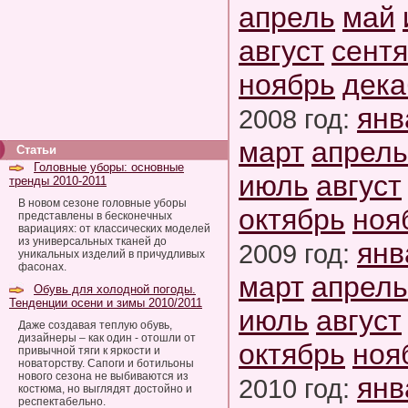
апрель
май
август
сент
ноябрь
дека
янв
2008 год:
март
апрель
Статьи
Головные уборы: основные
июль
август
тренды 2010-2011
В новом сезоне головные уборы
октябрь
ноя
представлены в бесконечных
вариациях: от классических моделей
из универсальных тканей до
янв
2009 год:
уникальных изделий в причудливых
фасонах.
март
апрель
Обувь для холодной погоды.
Тенденции осени и зимы 2010/2011
июль
август
Даже создавая теплую обувь,
дизайнеры – как один - отошли от
октябрь
ноя
привычной тяги к яркости и
новаторству. Сапоги и ботильоны
нового сезона не выбиваются из
янв
2010 год:
костюма, но выглядят достойно и
респектабельно.