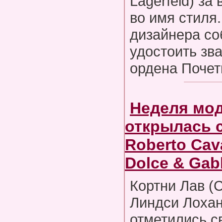
Lagerfeld) за
во имя стиля.
дизайнера с
удостоить зв
ордена Почет
Неделя мо
открылась с
Roberto Cava
Dolce & Ga
Кортни Лав (C
Линдси Лохан
отметились с