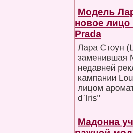
Модель Лар
новое лицо
Prada
Лара Стоун (L
заменившая 
недавней ре
кампании Loui
лицом аромата
d`Iris"
Мадонна уч
важной мод