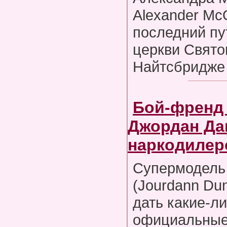
Alexander Mc
последний пу
церкви Свято
Найтсбридже
Бой-френд
Джордан Да
наркодилер
Супермодель
(Jourdann Du
дать какие-л
официальные