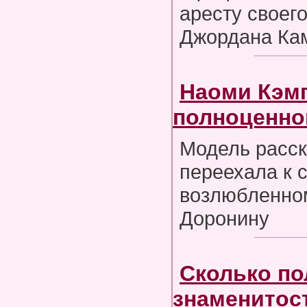
аресту своег
Джордана Ка
Наоми Кэмп
полноценно
Модель расск
переехала к 
возлюбленно
Доронину
Сколько п
знаменитост