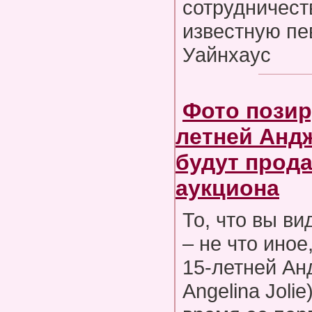
сотрудничест
известную пе
Уайнхаус
Фото позир
летней Анд
будут прод
аукциона
То, что вы ви
– не что иное
15-летней Ан
Angelina Joli