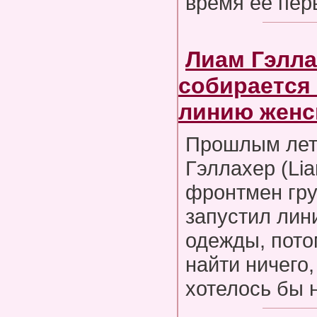
время ее пер
Лиам Гэлла
собирается 
линию женс
Прошлым лет
Гэллахер (Lia
фронтмен гру
запустил лин
одежды, пото
найти ничего,
хотелось бы 