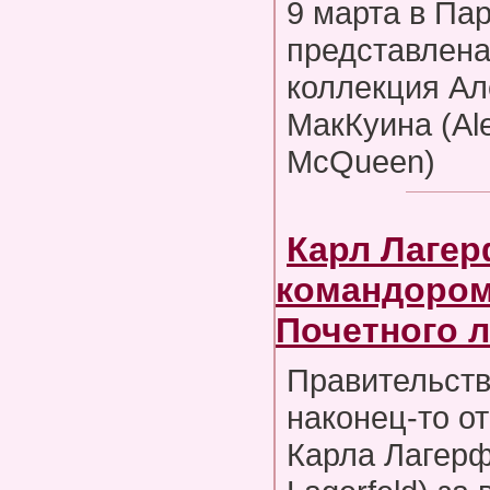
9 марта в Па
представлена
коллекция Ал
МакКуина (Al
McQueen)
Карл Лагер
командором
Почетного 
Правительст
наконец-то о
Карла Лагерф