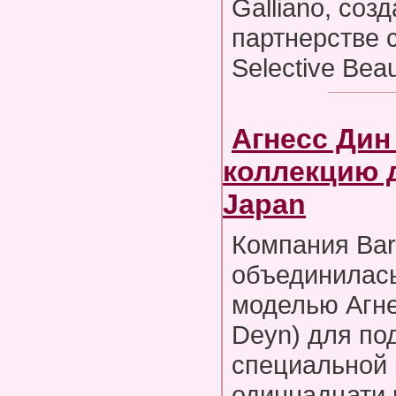
Galliano, соз
партнерстве 
Selective Bea
Агнесс Дин
коллекцию 
Japan
Компания Bar
объединилась
моделью Агне
Deyn) для по
специальной 
одиннадцати