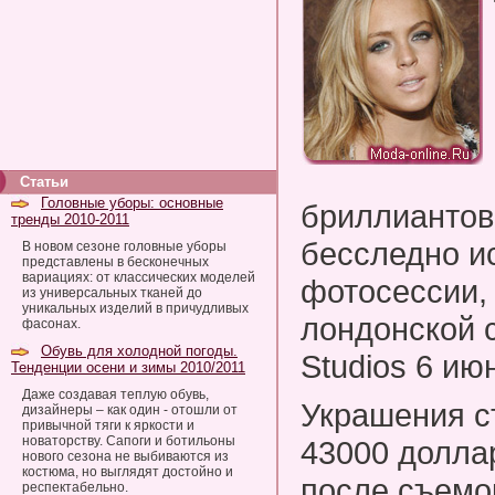
Статьи
Головные уборы: основные
бриллиантов
тренды 2010-2011
бесследно и
В новом сезоне головные уборы
представлены в бесконечных
вариациях: от классических моделей
фотосессии,
из универсальных тканей до
уникальных изделий в причудливых
лондонской с
фасонах.
Обувь для холодной погоды.
Studios 6 ию
Тенденции осени и зимы 2010/2011
Даже создавая теплую обувь,
Украшения с
дизайнеры – как один - отошли от
привычной тяги к яркости и
новаторству. Сапоги и ботильоны
43000 долла
нового сезона не выбиваются из
костюма, но выглядят достойно и
после съемо
респектабельно.