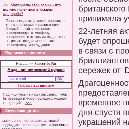
Материалы этой осени – что
британского 
должно появиться в каждом
гардеробе?
принимала у
Показы модных домов интересны не
только фасонами и расцветками.
22-летняя ак
Каждый новый сезон несет
определенную атмосферу,
настроения, с которыми мы должны
будет опрош
встретить ожидаемое, но такое
непредсказуемое будущее.
в связи с пр
Подписка на новости
бриллиантов
Рассылки
Subscribe.Ru
сережек от
D
Мода - online: женский журнал
Драгоценнос
Подписаться письмом
предоставле
Подпишитесь на нашу рассылку, чтобы
быть всегда в курсе последних модных
временное п
>>>
тенденций!
дня спустя в
Случайная цитата
украшений на
Если вы не поспеваете за модой,
подождите несколько лет, и она сама