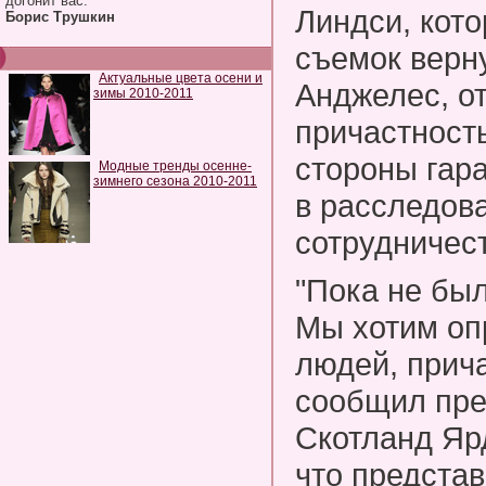
догонит вас.
Линдси, кото
Борис Трушкин
съемок верн
Актуальные цвета осени и
Анджелес, о
зимы 2010-2011
причастность
стороны гар
Модные тренды осенне-
зимнего сезона 2010-2011
в расследов
сотрудничест
"Пока не был
Мы хотим оп
людей, прича
сообщил пре
Скотланд Ярд
что представ