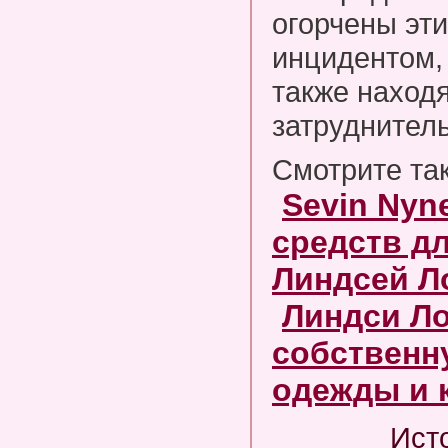
огорчены эт
инцидентом,
также находя
затруднител
Смотрите та
Sevin Nyn
средств дл
Линдсей Л
Линдси Ло
собственн
одежды и 
Ист