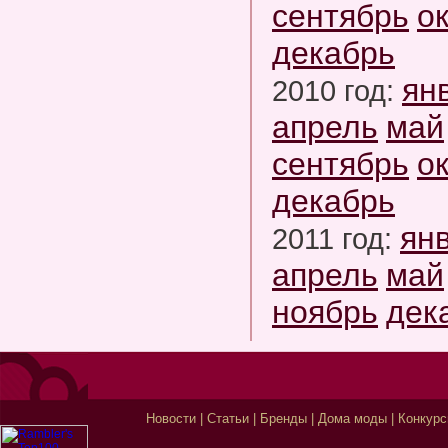
сентябрь
о
декабрь
ян
2010 год:
апрель
май
сентябрь
о
декабрь
ян
2011 год:
апрель
май
ноябрь
дек
Новости
|
Статьи
|
Бренды
|
Дома моды
|
Конкур