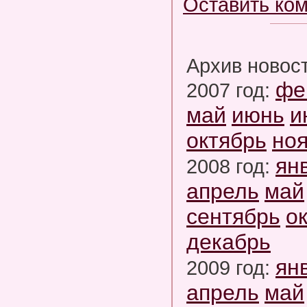
Оставить ко
Архив новос
фе
2007 год:
май
июнь
и
октябрь
но
ян
2008 год:
апрель
май
сентябрь
о
декабрь
ян
2009 год:
апрель
май