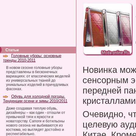
Статьи
Головные уборы: основные
тренды 2010-2011
Новинка мож
В новом сезоне головные уборы
представлены в бесконечных
вариациях: от классических моделей
сенсорным э
из универсальных тканей до
уникальных изделий в причудливых
передней па
фасонах.
Обувь для холодной погоды.
кристаллами
Тенденции осени и зимы 2010/2011
Даже создавая теплую обувь,
Очевидно, ч
дизайнеры – как один - отошли от
привычной тяги к яркости и
новаторству. Сапоги и ботильоны
целевую ауд
нового сезона не выбиваются из
костюма, но выглядят достойно и
Китае. Кроме
респектабельно.