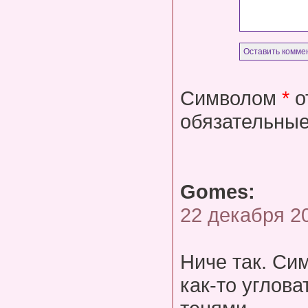
Символом
*
о
обязательные
Gomes:
22 декабря 2
Ниче так. Си
как-то углова