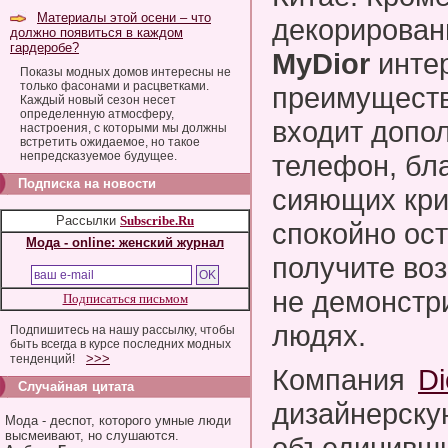
Материалы этой осени – что
декорирован
должно появиться в каждом
гардеробе?
MyDior
инте
Показы модных домов интересны не
только фасонами и расцветками.
преимуществ
Каждый новый сезон несет
определенную атмосферу,
входит допо
настроения, с которыми мы должны
встретить ожидаемое, но такое
непредсказуемое будущее.
телефон, бла
Подписка на новости
сияющих кри
Рассылки
Subscribe.Ru
спокойно ост
Мода - online: женский журнал
получите воз
не демонстр
Подписаться письмом
людях.
Подпишитесь на нашу рассылку, чтобы
быть всегда в курсе последних модных
>>>
тенденций!
Компания
Di
Случайная цитата
дизайнерску
Мода - деспот, которого умные люди
высмеивают, но слушаются.
объединивши