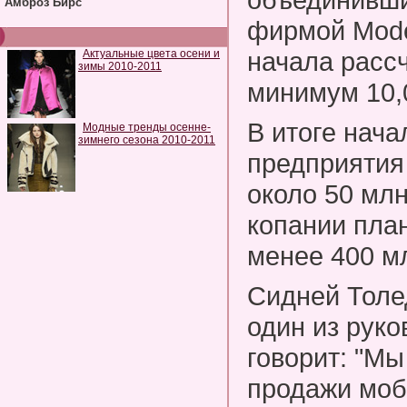
Амброз Бирс
фирмой Mode
начала расс
Актуальные цвета осени и
зимы 2010-2011
минимум 10,
В итоге нача
Модные тренды осенне-
зимнего сезона 2010-2011
предприятия
около 50 млн
копании пла
менее 400 мл
Сидней Толед
один из руко
говорит: "М
продажи моб