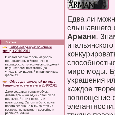
Едва ли можн
слышавшего
Армани
. Зна
Статьи
итальянского
Головные уборы: основные
тренды 2010-2011
конкурировать
В новом сезоне головные уборы
способностью
представлены в бесконечных
вариациях: от классических моделей
из универсальных тканей до
мире моды. Б
уникальных изделий в причудливых
фасонах.
украшения ил
Обувь для холодной погоды.
Тенденции осени и зимы 2010/2011
каждое творен
Даже создавая теплую обувь,
воплощение с
дизайнеры – как один - отошли от
привычной тяги к яркости и
новаторству. Сапоги и ботильоны
элегантности
нового сезона не выбиваются из
костюма, но выглядят достойно и
трудно повери
респектабельно.