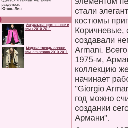
элементом пе
одеться и тайным желанием
раздеться.
стали элеган
Ютань Лин
костюмы приг
Актуальные цвета осени и
Коричневые, 
зимы 2010-2011
создавали не
Armani. Всего
Модные тренды осенне-
зимнего сезона 2010-2011
1975-м, Арма
коллекцию же
начинает раб
"Giorgio Arma
год можно сч
создании сег
Армани".