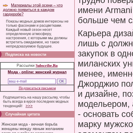
Материалы этой осени – что
имени Armani
должно появиться в каждом
гардеробе?
больше чем с
Показы модных домов интересны не
только фасонами и расцветками.
Каждый новый сезон несет
Карьера диза
определенную атмосферу,
настроения, с которыми мы должны
лишь с должн
встретить ожидаемое, но такое
непредсказуемое будущее.
закупок в од
Подписка на новости
миланских ун
Рассылки
Subscribe.Ru
менее, именн
Мода - online: женский журнал
Джорджио пол
Подписаться письмом
и дизайне, п
Подпишитесь на нашу рассылку, чтобы
модельером, 
быть всегда в курсе последних модных
>>>
тенденций!
- основать с
Случайная цитата
марку мужск
Женская мода - вечная борьба
женщины между явным желанием