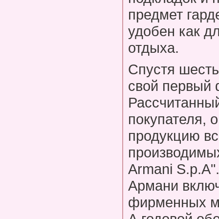
предмет гард
удобен как дл
отдыха.
Спустя шесть
свой первый 
Рассчитанный
покупателя, 
продукцию вс
производимых
Armani S.p.A
Армани включ
фирменных ма
А годовой обо