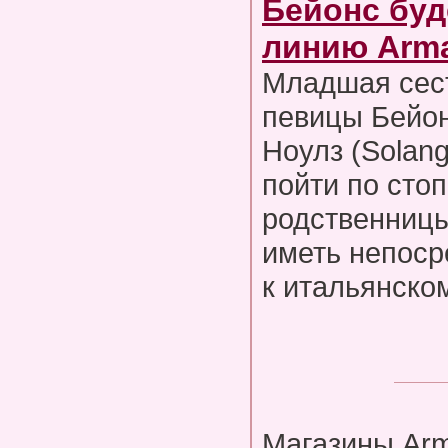
Бейонс буд
линию Arma
Младшая сес
певицы Бейон
Ноулз (Solan
пойти по сто
родственницы
иметь непоср
к итальянско
Магазины Arm