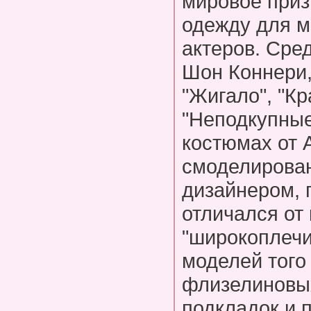
мировое приз
одежду для м
актеров. Сре
Шон Коннери,
"Жигало", "Кр
"Неподкупные
костюмах от 
смоделирова
дизайнером, 
отличался от
"широкоплечи
моделей того
флизелиновых
подкладок и 