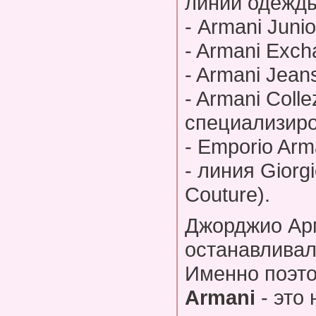
линий одежд
- Armani Junio
- Armani Exch
- Armani Jean
- Armani Coll
специализиро
- Emporio Arma
- линия Giorg
Couture).
Джорджио Арм
останавливал
Именно поэт
Armani
- это 