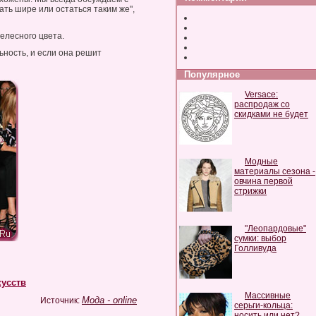
ать шире или остаться таким же",
телесного цвета.
ьность, и если она решит
Популярное
Versace:
распродаж со
скидками не будет
Модные
материалы сезона -
овчина первой
стрижки
"Леопардовые"
сумки: выбор
Голливуда
кусств
Массивные
Мода - online
Источник:
серьги-кольца:
носить или нет?