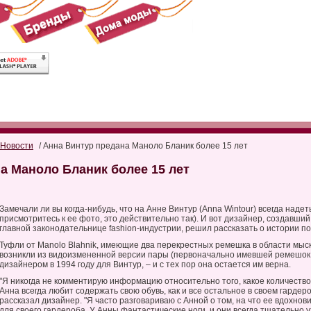
Новости
/ Анна Винтур предана Маноло Бланик более 15 лет
а Маноло Бланик более 15 лет
Замечали ли вы когда-нибудь, что на Анне Винтур (Anna Wintour) всегда надет
присмотритесь к ее фото, это действительно так). И вот дизайнер, создавши
главной законодательнице fashion-индустрии, решил рассказать о истории по
Туфли от Manolo Blahnik, имеющие два перекрестных ремешка в области мыск
возникли из видоизмененной версии пары (первоначально имевшей ремешок 
дизайнером в 1994 году для Винтур, – и с тех пор она остается им верна.
"Я никогда не комментирую информацию относительно того, какое количество 
Анна всегда любит содержать свою обувь, как и все остальное в своем гардеро
рассказал дизайнер. "Я часто разговариваю с Анной о том, на что ее вдохнови
для своего гардероба. У Анны фантастические ноги, и они всегда тщательно 