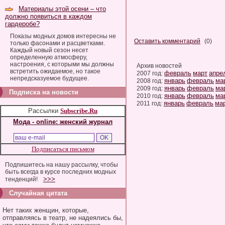
Материалы этой осени – что
должно появиться в каждом
гардеробе?
Показы модных домов интересны не
Оставить комментарий
(0)
только фасонами и расцветками.
Каждый новый сезон несет
определенную атмосферу,
настроения, с которыми мы должны
Архив новостей
встретить ожидаемое, но такое
февраль
март
апре
2007 год:
непредсказуемое будущее.
январь
февраль
ма
2008 год:
январь
февраль
ма
2009 год:
Подписка на новости
январь
февраль
ма
2010 год:
январь
февраль
ма
2011 год:
Рассылки
Subscribe.Ru
Мода - online: женский журнал
Подписаться письмом
Подпишитесь на нашу рассылку, чтобы
быть всегда в курсе последних модных
>>>
тенденций!
Случайная цитата
Нет таких женщин, которые,
отправляясь в театр, не надеялись бы,