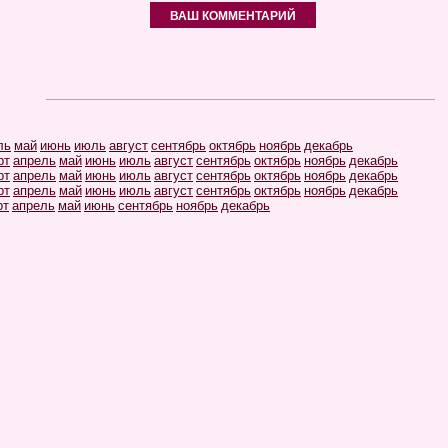
ВАШ КОММЕНТАРИЙ
ль
май
июнь
июль
август
сентябрь
октябрь
ноябрь
декабрь
рт
апрель
май
июнь
июль
август
сентябрь
октябрь
ноябрь
декабрь
рт
апрель
май
июнь
июль
август
сентябрь
октябрь
ноябрь
декабрь
рт
апрель
май
июнь
июль
август
сентябрь
октябрь
ноябрь
декабрь
рт
апрель
май
июнь
сентябрь
ноябрь
декабрь