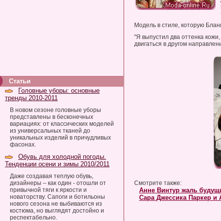
Модель в стиле, которую Блани
"Я выпустил два оттенка кожи
двигаться в другом направлени
Статьи
Головные уборы: основные
тренды 2010-2011
В новом сезоне головные уборы
представлены в бесконечных
вариациях: от классических моделей
из универсальных тканей до
уникальных изделий в причудливых
фасонах.
Обувь для холодной погоды.
Тенденции осени и зимы 2010/2011
Даже создавая теплую обувь,
дизайнеры – как один - отошли от
Смотрите также:
привычной тяги к яркости и
Анне Винтур жаль будущ
новаторству. Сапоги и ботильоны
Сара Джессика Паркер и 
нового сезона не выбиваются из
костюма, но выглядят достойно и
респектабельно.