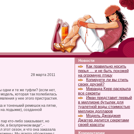
Новости
Как правильно носить
перья … и не быть похожей
28 марта 2011
на огромную птицу
Копируете ли вы стиль
своих друзей?
Миранда Керр раскрыла
ы одни и те же туфли? (если нет,
все секреты
й модель, которая так полюбилась
Иман представит первый
явления у нее этого пристрастия.
в миллионе бутылек для
а и тоненький ремешок на пятке,
туалетной воды стоимостью
на лодыжке), созданной
миллион долларов
Модель Джорджия
Джаггер делится секретами
пар кто-либо заказывает, но
своей красоты
бе, в безупречном виде", -
л этот сезон, и что она заказала
Комментарии
ухожены. Мы всегда обсуждаем с