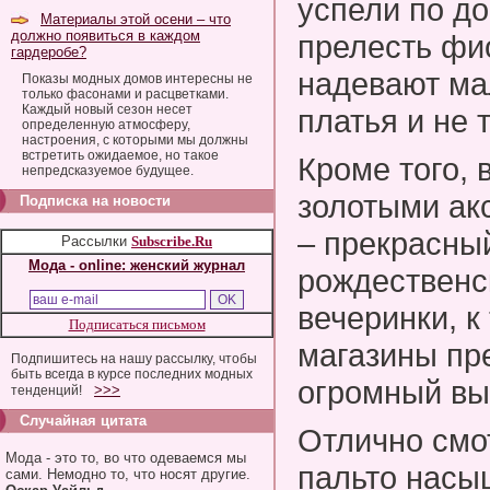
успели по д
Материалы этой осени – что
должно появиться в каждом
прелесть фи
гардеробе?
надевают ма
Показы модных домов интересны не
только фасонами и расцветками.
Каждый новый сезон несет
платья и не 
определенную атмосферу,
настроения, с которыми мы должны
встретить ожидаемое, но такое
Кроме того, 
непредсказуемое будущее.
золотыми ак
Подписка на новости
– прекрасны
Рассылки
Subscribe.Ru
Мода - online: женский журнал
рождественс
вечеринки, к
Подписаться письмом
магазины пр
Подпишитесь на нашу рассылку, чтобы
быть всегда в курсе последних модных
огромный вы
>>>
тенденций!
Случайная цитата
Отлично смот
Мода - это то, во что одеваемся мы
пальто насы
сами. Немодно то, что носят другие.