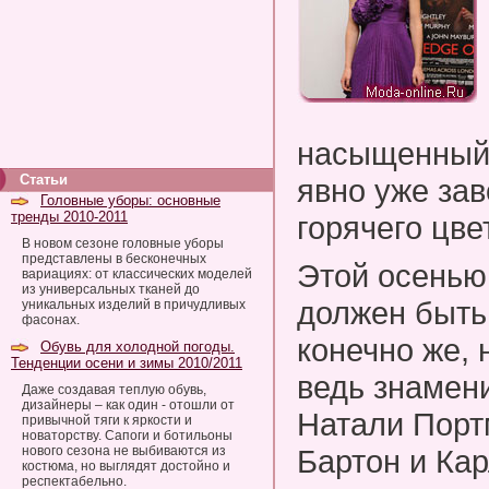
насыщенный 
Статьи
явно уже за
Головные уборы: основные
тренды 2010-2011
горячего цве
В новом сезоне головные уборы
представлены в бесконечных
Этой осенью
вариациях: от классических моделей
из универсальных тканей до
должен быть 
уникальных изделий в причудливых
фасонах.
конечно же, 
Обувь для холодной погоды.
Тенденции осени и зимы 2010/2011
ведь знамени
Даже создавая теплую обувь,
дизайнеры – как один - отошли от
Натали Порт
привычной тяги к яркости и
новаторству. Сапоги и ботильоны
нового сезона не выбиваются из
Бартон и Ка
костюма, но выглядят достойно и
респектабельно.