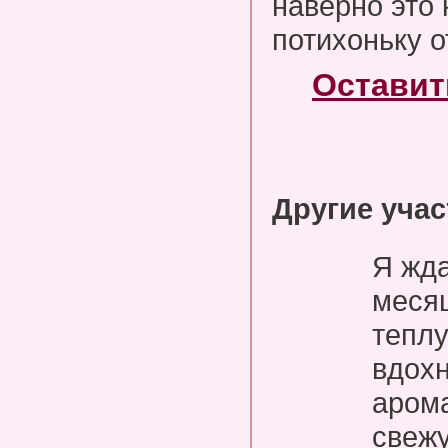
наверно это 
потихоньку о
Оставит
Другие уча
Я жда
месяц
теплу
вдох
аром
свежу