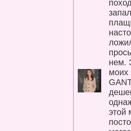
поход
запал
плащи
наст
ложил
прос
нем. 
моих
GANT.
дешев
однаж
этой 
посто