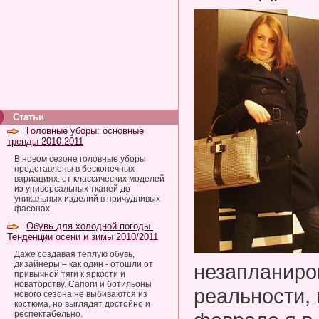
Статьи
Головные уборы: основные
тренды 2010-2011
В новом сезоне головные уборы
представлены в бесконечных
вариациях: от классических моделей
из универсальных тканей до
уникальных изделий в причудливых
фасонах.
Обувь для холодной погоды.
Тенденции осени и зимы 2010/2011
Даже создавая теплую обувь,
дизайнеры – как один - отошли от
незапланиро
привычной тяги к яркости и
новаторству. Сапоги и ботильоны
реальности, 
нового сезона не выбиваются из
костюма, но выглядят достойно и
респектабельно.