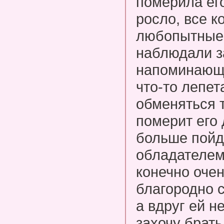
померила ег
росло, все к
любопытные 
наблюдали з
напоминающ
что-то лепет
обменяться 
померит его 
больше пойде
обладателем
конечно оче
благородно 
а вдруг ей н
захочу брать