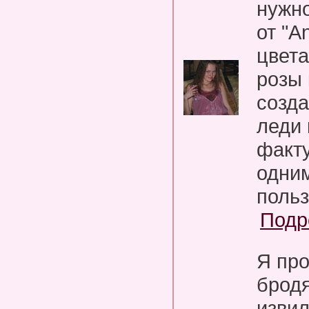
нужн
от "An
цвет
розы 
созда
леди 
факту
одним
польз
Подр
Я про
бродя
изви