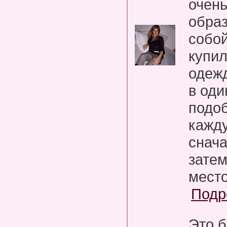
очень
обра
собой
купил
одежд
в оди
подоб
кажду
снача
затем
место
Подр
Это 