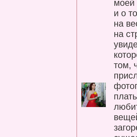
моей 
и о т
на ве
на ст
увиде
котор
том, 
прис
фото
плать
любит
вещей
загор