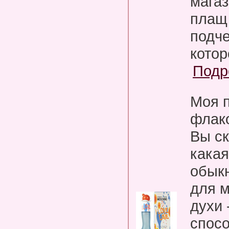
магаз
плащ 
подче
котор
Подр
Моя п
флако
Вы ск
какая
обыкн
для м
духи 
спос