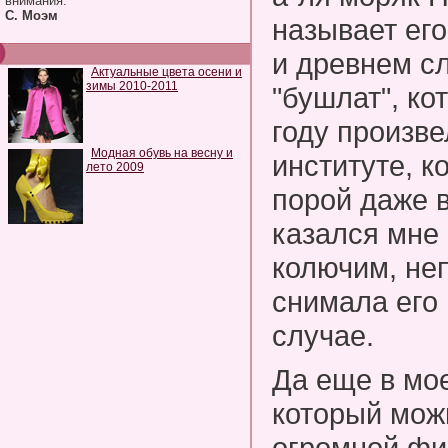
внимания.
С. Моэм
называет ег
и древнем с
Актуальные цвета осени и
зимы 2010-2011
"бушлат", к
году произве
Модная обувь на весну и
институте, к
лето 2009
порой даже 
казался мне
колючим, не
снимала его
случае.
Да еще в мо
который мож
огромной фи