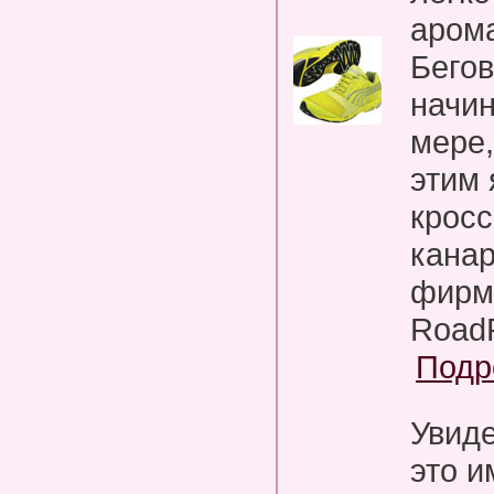
аром
Бегов
начин
мере,
этим 
кросс
канар
фирм
RoadR
Подр
Увиде
это и