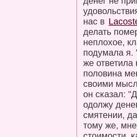
денег не пр
удовольстви
нас в
Lacost
делать помер
неплохое, кл
подумала я. 
же ответила 
половина ме
своими мысл
он сказал: "
одолжу денег
смятении, д
тому же, мн
стоимости, к