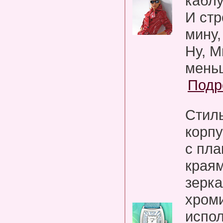
каблу
И ст
мину,
Ну, М
меньш
Подр
Стил
корпу
с пла
края
зерка
хром
испол