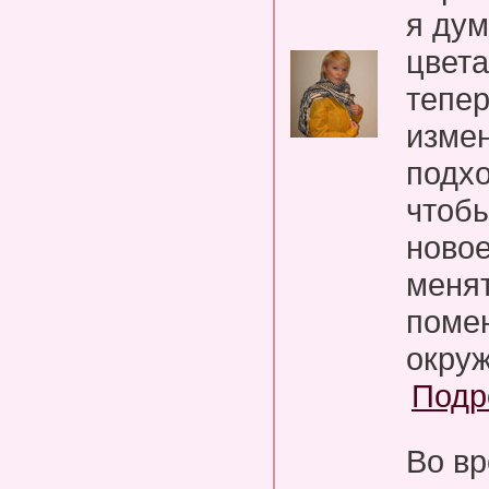
я дум
цвета
тепе
измен
подх
чтобы
новое
менят
помен
окру
Подр
Во вр