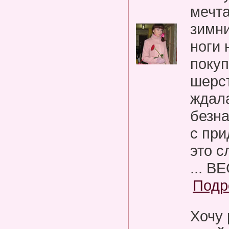
мечт
зимни
ноги 
поку
шерс
ждала
безна
с пр
это с
... ВЕ
Подр
Хочу 