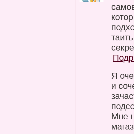
само
котор
подхо
таить
секре
Подр
Я оч
и соч
зачас
подсо
Мне н
магаз