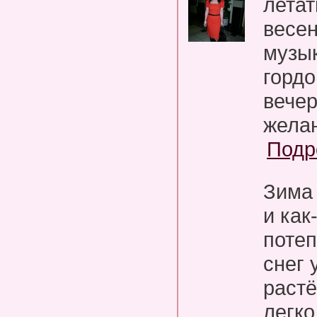
летат
весен
музы
гордо
вечер
желан
Подр
Зима 
и как
потеп
снег
растё
легк