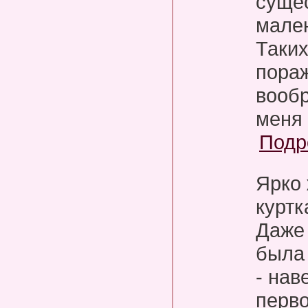
суще
мален
Таких
пора
вообр
меня 
Подр
Ярко
куртк
Даже 
была
- нав
перво