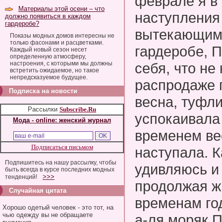
феврале я в
Материалы этой осени – что
наступления
должно появиться в каждом
гардеробе?
вытекающим
Показы модных домов интересны не
только фасонами и расцветками.
гардеробе, 
Каждый новый сезон несет
определенную атмосферу,
настроения, с которыми мы должны
себя, что не
встретить ожидаемое, но такое
непредсказуемое будущее.
распродаже 
Подписка на новости
весна, туфли
Рассылки
Subscribe.Ru
успокаивала
Мода - online: женский журнал
временем ве
Подписаться письмом
наступала. К
Подпишитесь на нашу рассылку, чтобы
удивляюсь и
быть всегда в курсе последних модных
>>>
тенденций!
продолжая ж
Случайная цитата
временам год
Хорошо одетый человек - это тот, на
чью одежду вы не обращаете
а-ля моряк П