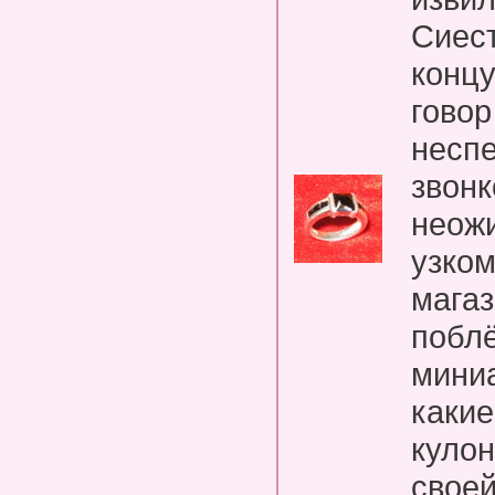
Сиест
концу
говор
несп
звонк
неож
узко
магаз
побл
мини
какие
кулон
свое