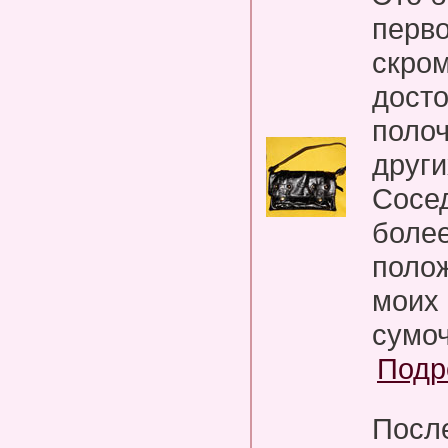
перво
скром
досто
полоч
други
Сосе
более
поло
моих 
сумоч
Подр
Посл