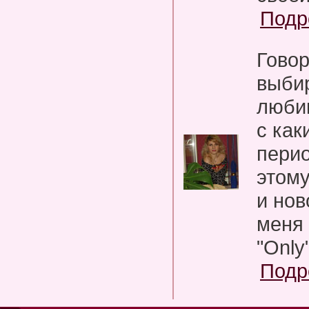
Подр
Говор
выбир
люби
с как
перио
этому
и но
меня
"Only"
Подр