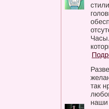
стили
голов
обес
отсут
Часы.
котор
Подр
Разве
желан
так н
любов
наши 