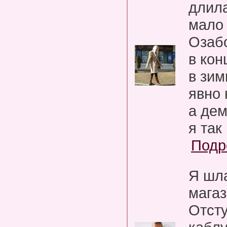
длила
мало 
Озабо
в кон
в зим
явно 
а дем
я так
Подр
Я шла
магаз
Отст