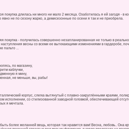
я покупка длилась ни много ни мало 2 месяца. Озаботилась я ей загодя - в к
о явно не по сезону жарко, а демисезонные по осени я так и не приобрела.
я покупка - получилась совершенно незапланированная не только в реальнос
 наступления весны со всеми ее вытекающими изменениями в гардеробе, почт
е пальто ...
ропясь, по магазину,
ритм каблучки,
дменную я мину,
ленная, не меньше, вы, рабы!
аллический корпус, слегка вытянутый с плавно-закруглёнными краями, полир
ом исполнении, со стилизованной заводной головкой, обеспечивающей отсут
орых я мечтала.
быть более желанней вещь, которая так нравится вам! Весна, любовь.. Она к