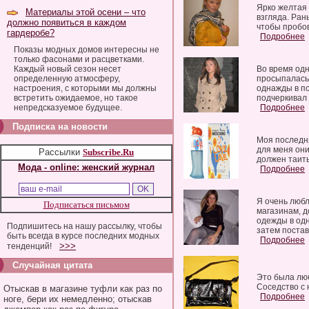
Ярко желтая 
Материалы этой осени – что
взгляда. Ран
должно появиться в каждом
чтобы пробов
гардеробе?
Подробнее
Показы модных домов интересны не
только фасонами и расцветками.
Каждый новый сезон несет
Во время одн
определенную атмосферу,
просыпалась 
настроения, с которыми мы должны
однажды в по
встретить ожидаемое, но такое
подчеркивал 
непредсказуемое будущее.
Подробнее
Подписка на новости
Моя последня
для меня они
Рассылки
Subscribe.Ru
должен таить
Мода - online: женский журнал
Подробнее
Я очень любл
Подписаться письмом
магазинам, д
одежды в одн
Подпишитесь на нашу рассылку, чтобы
затем постав
быть всегда в курсе последних модных
Подробнее
>>>
тенденций!
Случайная цитата
Это была люб
Соседство с 
Отыскав в магазине туфли как раз по
Подробнее
ноге, бери их немедленно; отыскав