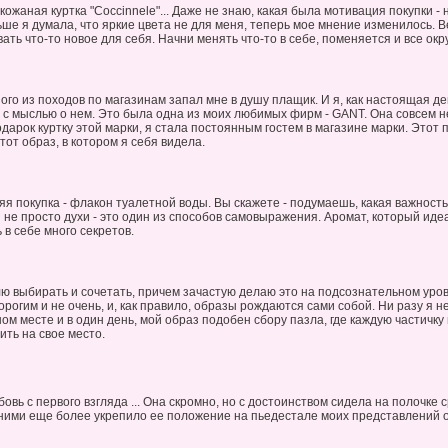
кожаная куртка "Coccinnele"... Даже не знаю, какая была мотивация покупки -
ьше я думала, что яркие цвета не для меня, теперь мое мнение изменилось.
ать что-то новое для себя. Начни менять что-то в себе, поменяется и все ок
ого из походов по магазинам запал мне в душу плащик. И я, как настоящая де
с мыслью о нем. Это была одна из моих любимых фирм - GANT. Она совсем не
дарок куртку этой марки, я стала постоянным гостем в магазине марки. Этот 
тот образ, в котором я себя видела.
я покупка - флакон туалетной воды. Вы скажете - подумаешь, какая важность
 не просто духи - это один из способов самовыражения. Аромат, который иде
 в себе много секретов.
ю выбирать и сочетать, причем зачастую делаю это на подсознательном уров
орогим и не очень, и, как правило, образы рождаются сами собой. Ни разу я 
ом месте и в один день, мой образ подобен сбору пазла, где каждую частичку
ить на свое место.
овь с первого взгляда ... Она скромно, но с достоинством сидела на полочке 
ними еще более укрепило ее положение на пьедестале моих представлений о