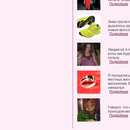
летать. Опья
Подробнее
Зима пролете
дышалось аро
новые кроссо
Подробнее
Увидев её я 
розы как буд
пользу.
Подробнее
Я прощалась 
местных жит
магазинчик. 
ожерелья.
Подробнее
Говорят, что
приходом вес
Подробнее