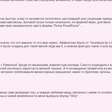
нённая весенней страстью под музыку фламенко, я гордо предстала на вечер
ла быстро, и как-то незаметно потеплело, растаявший снег узорными лужицам
матами весны. Беговой сезон только начинался, по крайней мере, для меня. 
вки ярко-канареечного цвета фирмы "Puma RoadRacer" ...
поняла, что это именно то что мне нужно. Эффектная блуза от "Anastacia by s.
то была создана для такой милой леди как я, а нежная фактура ткани стала 
с Равенной, бродя по маленьким, извилистым улочкам. Сиеста подходила к к
елей неспешно нарастал в звонкой тишине. И я неожиданно приметила в узк
В витрине поблёскивали миниатюрные украшения: какие-то брелочки, кулоны,
 вещи сами выбирают нас, и каждая любимая вещь связанна с каким-то особен
ны и новой влюблённости меня выбрала блузка "Only".