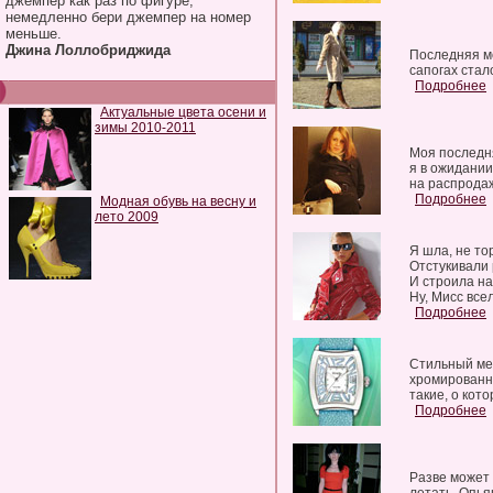
джемпер как раз по фигуре,
немедленно бери джемпер на номер
меньше.
Джина Лоллобриджида
Последняя мо
сапогах стал
Подробнее
Актуальные цвета осени и
зимы 2010-2011
Моя последня
я в ожидании
на распродаж
Подробнее
Модная обувь на весну и
лето 2009
Я шла, не то
Отстукивали 
И строила на
Ну, Мисс все
Подробнее
Стильный мет
хромированн
такие, о кот
Подробнее
Разве может 