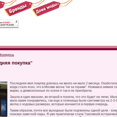
Конкурсы
дняя покупка"
Последняя моя покупка длилась ни много ни мало 2 месяца. Озаботилас
когда стало ясно, что в Москве весна "ни за горами". Ножкам в зимних с
жарко, а демисезонные по осени я так и не приобрела.
Зашла в один магазин, во-второй и поняла, что это будет не легко. Ма
мало какие понравились, так еще и голенища были сантиметра на 2-3 
молчу о ходовых размерах, которые кончаются в первую очередь.
Таким образом, почти все выходные были подчинены одной цели - хо
поисках заветной пары. Я уже практически стала "сапожной истеричкой