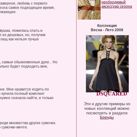
необходимый
 наверное, любовь с первого
аксессуар сезона
 Весна самое подходящее время,
ружающее.
Коллекция
Весна - Лето 2008
вушка, ложилась спать и
 из дешевых, но, получив
плащ как нельзя лучше
, самые обыкновенные духи... Но
ально будет подходить мне,
не. Мне нравится ходить по
не купила полный комплект
 нужно сначала найти, и только
Эти и другие примеры из
новых коллекций можно
посмотреть в разделе
Бренды
среди множества других сумочек.
 сумочке-мечте.