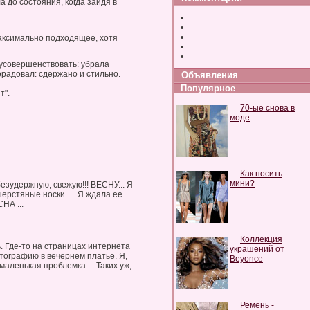
а до состояния, когда зайдя в
аксимально подходящее, хотя
 усовершенствовать: убрала
орадовал: сдержано и стильно.
Объявления
Популярное
т".
70-ые снова в
моде
Как носить
мини?
безудержную, свежую!!! ВЕСНУ... Я
 шерстяные носки … Я ждала ее
НА ...
Коллекция
ь. Где-то на страницах интернета
украшений от
отографию в вечернем платье. Я,
Beyonce
аленькая проблемка ... Таких уж,
Ремень -