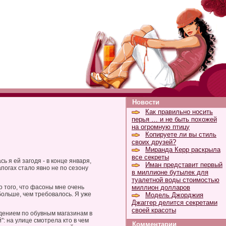
Новости
Как правильно носить
перья … и не быть похожей
на огромную птицу
Копируете ли вы стиль
своих друзей?
Миранда Керр раскрыла
все секреты
ь я ей загодя - в конце января,
Иман представит первый
апогах стало явно не по сезону
в миллионе бутылек для
туалетной воды стоимостью
ло того, что фасоны мне очень
миллион долларов
больше, чем требовалось. Я уже
Модель Джорджия
Джаггер делится секретами
своей красоты
ждением по обувным магазинам в
": на улице смотрела кто в чем
Комментарии