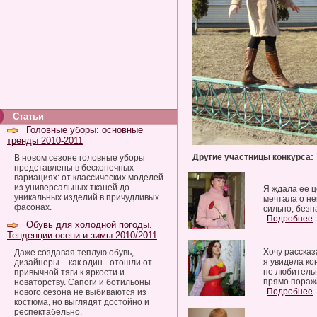
Статьи
Головные уборы: основные
тренды 2010-2011
Другие участницы конкурса:
В новом сезоне головные уборы
представлены в бесконечных
вариациях: от классических моделей
из универсальных тканей до
Я ждала ее ц
уникальных изделий в причудливых
мечтала о не
фасонах.
сильно, безн
Подробнее
Обувь для холодной погоды.
Тенденции осени и зимы 2010/2011
Хочу рассказ
Даже создавая теплую обувь,
я увидела ко
дизайнеры – как один - отошли от
не любительн
привычной тяги к яркости и
прямо пораж
новаторству. Сапоги и ботильоны
Подробнее
нового сезона не выбиваются из
костюма, но выглядят достойно и
респектабельно.