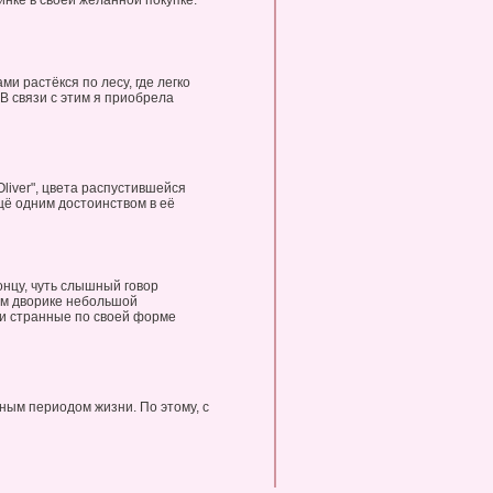
инке в своей желанной покупке.
и растёкся по лесу, где легко
В связи с этим я приобрела
Oliver", цвета распустившейся
ещё одним достоинством в её
онцу, чуть слышный говор
ом дворике небольшой
 и странные по своей форме
ным периодом жизни. По этому, с