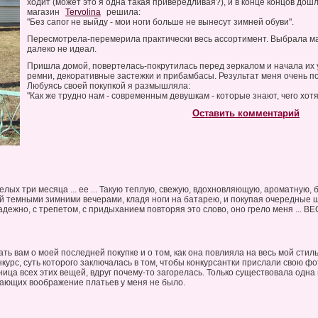
ходит (может это я одна такая привередливая?), и в конце концов дошл
магазин
Tervolina
решила:
"Без сапог не выйду - мои ноги больше не вынесут зимней обуви".
Пересмотрела-перемерила практически весь ассортимент. Выбрала м
далеко не идеал.
Пришла домой, повертелась-покрутилась перед зеркалом и начала их
ремни, декоративные застежки и прибамбасы. Результат меня очень п
Любуясь своей покупкой я размышляла:
"Как же трудно нам - современным девушкам - которые знают, чего хотя
Оставить комментарий
елых три месяца ... ее ... Такую теплую, свежую, вдохновляющую, ароматную, 
й темными зимними вечерами, кладя ноги на батарею, и покупая очередные
адежно, с трепетом, с придыханием повторяя это слово, оно грело меня ... ВЕС
ать вам о моей последней покупке и о том, как она повлияла на весь мой стил
нкурс, суть которого заключалась в том, чтобы конкурсантки прислали свою ф
ица всех этих вещей, вдруг почему-то загорелась. Только существовала одна м
ающих воображение платьев у меня не было.