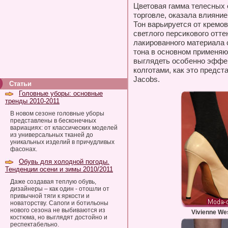
Цветовая гамма телесных 
торговле, оказала влияние
Тон варьируется от кремов
светлого персикового отте
лакированного материала
тона в основном применяю
выглядеть особенно эффе
колготами, как это предст
Jacobs.
Статьи
Головные уборы: основные
тренды 2010-2011
В новом сезоне головные уборы
представлены в бесконечных
вариациях: от классических моделей
из универсальных тканей до
уникальных изделий в причудливых
фасонах.
Обувь для холодной погоды.
Тенденции осени и зимы 2010/2011
Даже создавая теплую обувь,
дизайнеры – как один - отошли от
привычной тяги к яркости и
новаторству. Сапоги и ботильоны
нового сезона не выбиваются из
Vivienne We
костюма, но выглядят достойно и
респектабельно.