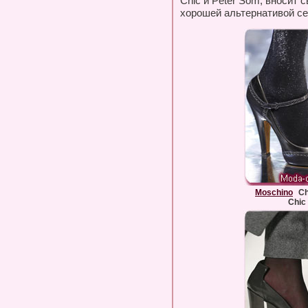
Chic и Peter Som, вносит 
хорошей альтернативой се
Moschino
Ch
Chic