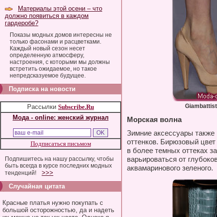
Материалы этой осени – что
должно появиться в каждом
гардеробе?
Показы модных домов интересны не
только фасонами и расцветками.
Каждый новый сезон несет
определенную атмосферу,
настроения, с которыми мы должны
встретить ожидаемое, но такое
непредсказуемое будущее.
Подписка на новости
Giambattista
Рассылки
Subscribe.Ru
Мода - online: женский журнал
Морская волна
Зимние аксессуары также 
оттенков. Бирюзовый цвет
Подписаться письмом
в более темных оттеках за
варьироваться от глубоко
Подпишитесь на нашу рассылку, чтобы
быть всегда в курсе последних модных
аквамаринового зеленого.
>>>
тенденций!
Случайная цитата
Красные платья нужно покупать с
большой осторожностью, да и надеть