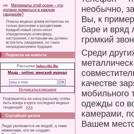
Материалы этой осени – что
необычно, за
должно появиться в каждом
гардеробе?
Вы, к приме
Показы модных домов интересны не
только фасонами и расцветками.
баре и вряд
Каждый новый сезон несет
определенную атмосферу,
громкий звон
настроения, с которыми мы должны
встретить ожидаемое, но такое
непредсказуемое будущее.
Среди други
Подписка на новости
металлическ
Рассылки
Subscribe.Ru
совместител
Мода - online: женский журнал
качестве зар
Подписаться письмом
мобильного 
Подпишитесь на нашу рассылку, чтобы
одежды со в
быть всегда в курсе последних модных
>>>
тенденций!
камерами, п
Случайная цитата
Вашем мест
Люди увлекаются не модой, а теми
немногими, кто ее создает.