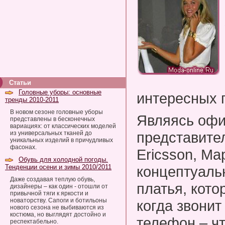
Статьи
Головные уборы: основные
интересных 
тренды 2010-2011
В новом сезоне головные уборы
Являясь оф
представлены в бесконечных
вариациях: от классических моделей
представите
из универсальных тканей до
уникальных изделий в причудливых
фасонах.
Ericsson, Ма
Обувь для холодной погоды.
Тенденции осени и зимы 2010/2011
концептуальн
Даже создавая теплую обувь,
платья, кото
дизайнеры – как один - отошли от
привычной тяги к яркости и
новаторству. Сапоги и ботильоны
когда звони
нового сезона не выбиваются из
костюма, но выглядят достойно и
телефон – чт
респектабельно.