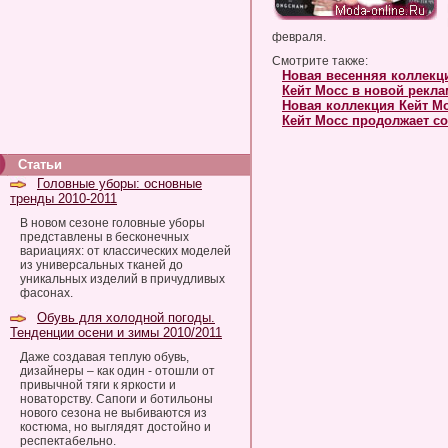
февраля.
Смотрите также:
Новая весенняя коллекц
Кейт Мосс в новой рекла
Новая коллекция Кейт Мо
Кейт Мосс продолжает со
Статьи
Головные уборы: основные
тренды 2010-2011
В новом сезоне головные уборы
представлены в бесконечных
вариациях: от классических моделей
из универсальных тканей до
уникальных изделий в причудливых
фасонах.
Обувь для холодной погоды.
Тенденции осени и зимы 2010/2011
Даже создавая теплую обувь,
дизайнеры – как один - отошли от
привычной тяги к яркости и
новаторству. Сапоги и ботильоны
нового сезона не выбиваются из
костюма, но выглядят достойно и
респектабельно.