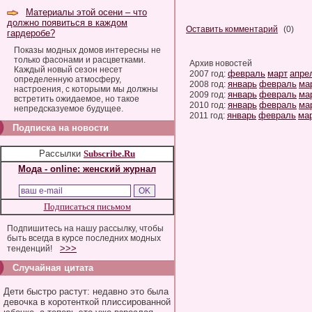
Материалы этой осени – что
должно появиться в каждом
Оставить комментарий
(0)
гардеробе?
Показы модных домов интересны не
только фасонами и расцветками.
Архив новостей
Каждый новый сезон несет
февраль
март
апре
2007 год:
определенную атмосферу,
январь
февраль
ма
2008 год:
настроения, с которыми мы должны
январь
февраль
ма
2009 год:
встретить ожидаемое, но такое
январь
февраль
ма
2010 год:
непредсказуемое будущее.
январь
февраль
ма
2011 год:
Подписка на новости
Рассылки
Subscribe.Ru
Мода - online: женский журнал
Подписаться письмом
Подпишитесь на нашу рассылку, чтобы
быть всегда в курсе последних модных
>>>
тенденций!
Случайная цитата
Дети быстро растут: недавно это была
девочка в коротенткой плиссированной