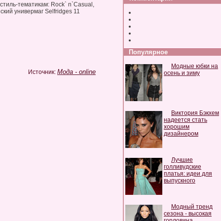
тиль-тематикам: Rock` n`Casual,
ский универмаг Selfridges 11
Популярное
Модные юбки на
Мода - online
Источник:
осень и зиму
Виктория Бэкхем
надеется стать
хорошим
дизайнером
Лучшие
голливудские
платья: идеи для
выпускного
Модный тренд
сезона - высокая
горловина