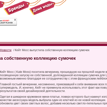
Новости
/ Кейт Мосс выпустила собственную коллекцию сумочек
ла собственную коллекцию сумочек
Кейт Мосс ( Kate Moss) посетила вечеринку, прошедшую на прошлой неделе в 
посвященную запуску ее собственной, долгожданной коллекции сумочек для 
возможным именно благодаря ее сотрудничеству с этим французским лейбло
Главной гостьей вечеринки, несомненно, приковавшей к себе внимание всех 
супермодель. И, конечно, Кейт не преминула использовать этот факт как по
результатов своей дизайнерской деятельности.
Одетая в шикарное кружевное мини-платье, поверх которого был накинут изго
качестве аксессуара модель выбрала один из клатчей из ее новой коллекции. 
обновила цвет своих светлых волос, добавив несколько светло-пепельных пр