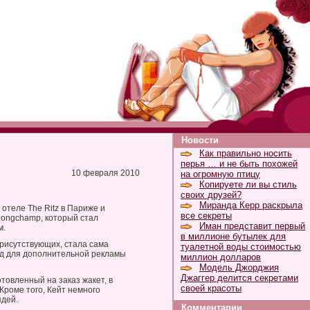
Новости
Как правильно носить
перья … и не быть похожей
10 февраля 2010
на огромную птицу
Копируете ли вы стиль
своих друзей?
Миранда Керр раскрыла
отеле The Ritz в Париже и
все секреты
Longchamp, который стал
Иман представит первый
м.
в миллионе бутылек для
присутствующих, стала сама
туалетной воды стоимостью
вод для дополнительной рекламы
миллион долларов
Модель Джорджия
Джаггер делится секретами
товленный на заказ жакет, в
своей красоты
Кроме того, Кейт немного
ядей.
Комментарии