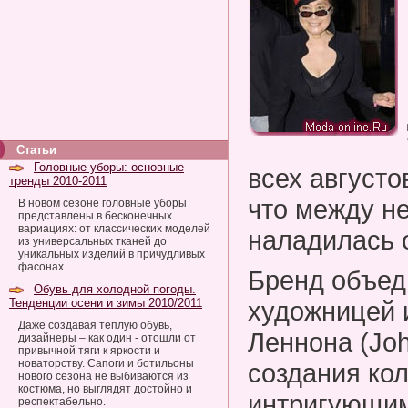
Статьи
Головные уборы: основные
всех августо
тренды 2010-2011
что между н
В новом сезоне головные уборы
представлены в бесконечных
вариациях: от классических моделей
наладилась 
из универсальных тканей до
уникальных изделий в причудливых
фасонах.
Бренд объед
Обувь для холодной погоды.
Тенденции осени и зимы 2010/2011
художницей 
Даже создавая теплую обувь,
Леннона (Jo
дизайнеры – как один - отошли от
привычной тяги к яркости и
новаторству. Сапоги и ботильоны
создания ко
нового сезона не выбиваются из
костюма, но выглядят достойно и
интригующи
респектабельно.