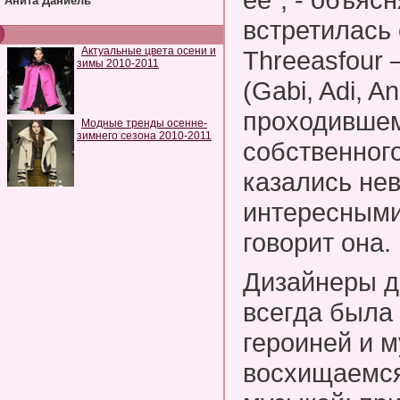
Анита Даниель
встретилась
Актуальные цвета осени и
Threeasfour 
зимы 2010-2011
(Gabi, Adi, A
проходившем
Модные тренды осенне-
зимнего сезона 2010-2011
собственног
казались не
интересными
говорит она.
Дизайнеры д
всегда была
героиней и 
восхищаемся