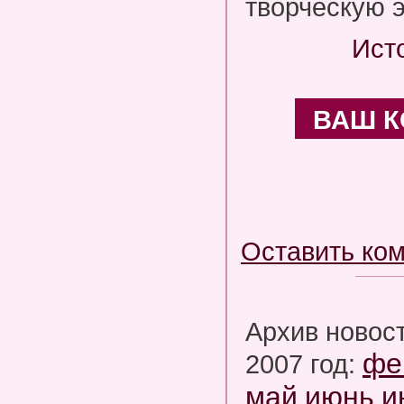
творческую э
Ист
ВАШ 
Оставить ко
Архив новос
фе
2007 год:
май
июнь
и