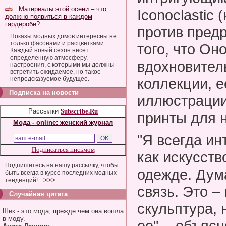
Материалы этой осени – что
Iconoclastic
должно появиться в каждом
гардеробе?
против пред
Показы модных домов интересны не
только фасонами и расцветками.
того, что Он
Каждый новый сезон несет
определенную атмосферу,
вдохновител
настроения, с которыми мы должны
встретить ожидаемое, но такое
непредсказуемое будущее.
коллекции, 
Подписка на новости
иллюстрации
Рассылки
Subscribe.Ru
принты для 
Мода - online: женский журнал
"Я всегда ин
Подписаться письмом
как искусств
Подпишитесь на нашу рассылку, чтобы
одежде. Дум
быть всегда в курсе последних модных
>>>
тенденций!
связь. Это –
Случайная цитата
скульптура, 
Шик - это мода, прежде чем она вошла
в моду.
ее", - объяс