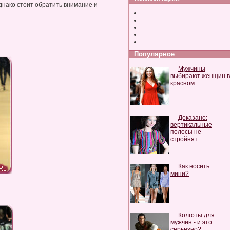
нако стоит обратить внимание и
Популярное
Мужчины
выбирают женщин в
красном
Доказано:
вертикальные
полосы не
стройнят
Как носить
мини?
Колготы для
мужчин - и это
серьезно?