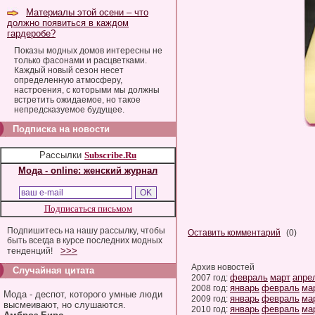
Материалы этой осени – что
должно появиться в каждом
гардеробе?
Показы модных домов интересны не
только фасонами и расцветками.
Каждый новый сезон несет
определенную атмосферу,
настроения, с которыми мы должны
встретить ожидаемое, но такое
непредсказуемое будущее.
Подписка на новости
Рассылки
Subscribe.Ru
Мода - online: женский журнал
Подписаться письмом
Подпишитесь на нашу рассылку, чтобы
Оставить комментарий
(0)
быть всегда в курсе последних модных
>>>
тенденций!
Архив новостей
Случайная цитата
февраль
март
апре
2007 год:
январь
февраль
ма
2008 год:
Мода - деспот, которого умные люди
январь
февраль
ма
2009 год:
высмеивают, но слушаются.
январь
февраль
ма
2010 год: