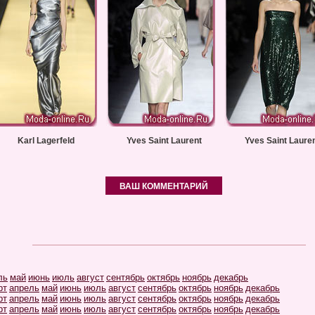
Karl Lagerfeld
Yves Saint Laurent
Yves Saint Laure
ВАШ КОММЕНТАРИЙ
ль
май
июнь
июль
август
сентябрь
октябрь
ноябрь
декабрь
рт
апрель
май
июнь
июль
август
сентябрь
октябрь
ноябрь
декабрь
рт
апрель
май
июнь
июль
август
сентябрь
октябрь
ноябрь
декабрь
рт
апрель
май
июнь
июль
август
сентябрь
октябрь
ноябрь
декабрь