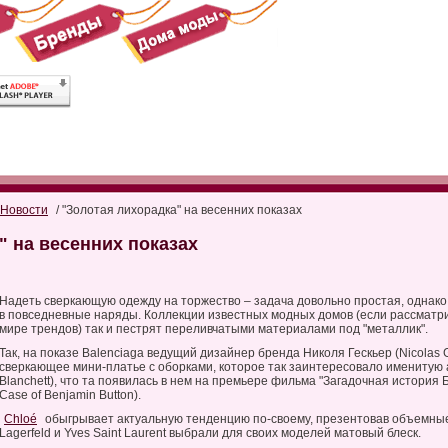
Новости
/ "Золотая лихорадка" на весенних показах
" на весенних показах
Надеть сверкающую одежду на торжество – задача довольно простая, однако 
в повседневные наряды. Коллекции известных модных домов (если рассматрив
мире трендов) так и пестрят переливчатыми материалами под "металлик".
Так, на показе Balenciaga ведущий дизайнер бренда Николя Гескьер (Nicolas 
сверкающее мини-платье с оборками, которое так заинтересовало именитую 
Blanchett), что та появилась в нем на премьере фильма "Загадочная история
Case of Benjamin Button).
Chloé
обыгрывает актуальную тенденцию по-своему, презентовав объемные 
Lagerfeld и Yves Saint Laurent выбрали для своих моделей матовый блеск.