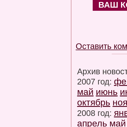
ВАШ 
Оставить ко
Архив новос
фе
2007 год:
май
июнь
и
октябрь
но
ян
2008 год:
апрель
май