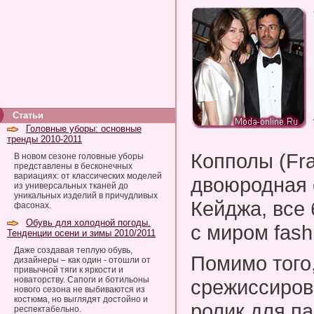
Статьи
Головные уборы: основные
тренды 2010-2011
Копполы (Fra
В новом сезоне головные уборы
представлены в бесконечных
вариациях: от классических моделей
двоюродная 
из универсальных тканей до
уникальных изделий в причудливых
Кейджа, все
фасонах.
Обувь для холодной погоды.
с миром fash
Тенденции осени и зимы 2010/2011
Даже создавая теплую обувь,
Помимо того,
дизайнеры – как один - отошли от
привычной тяги к яркости и
новаторству. Сапоги и ботильоны
срежиссиров
нового сезона не выбиваются из
костюма, но выглядят достойно и
ролик для п
респектабельно.