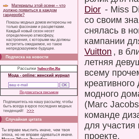
Материалы этой осени – что
Dior
- Miss D
должно появиться в каждом
гардеробе?
со своим зн
Показы модных домов интересны не
только фасонами и расцветками.
снялась в н
Каждый новый сезон несет
определенную атмосферу,
кампании д
настроения, с которыми мы должны
встретить ожидаемое, но такое
непредсказуемое будущее.
Vuitton
, в б
Подписка на новости
летняя деву
Рассылки
Subscribe.Ru
всему проче
Мода - online: женский журнал
креативного 
модного дом
Подписаться письмом
(Marc Jacobs
Подпишитесь на нашу рассылку, чтобы
быть всегда в курсе последних модных
>>>
тенденций!
команде диза
Случайная цитата
для участия
Ты вправе мыслить иначе, чем твоя
проекте.
эпоха, но не вправе одеваться иначе.