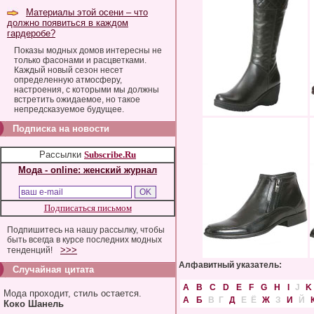
Материалы этой осени – что
должно появиться в каждом
гардеробе?
Показы модных домов интересны не
только фасонами и расцветками.
Каждый новый сезон несет
определенную атмосферу,
настроения, с которыми мы должны
встретить ожидаемое, но такое
непредсказуемое будущее.
Подписка на новости
Рассылки
Subscribe.Ru
Мода - online: женский журнал
Подписаться письмом
Подпишитесь на нашу рассылку, чтобы
быть всегда в курсе последних модных
>>>
тенденций!
Алфавитный указатель:
Случайная цитата
A
B
C
D
E
F
G
H
I
J
K
Мода проходит, стиль остается.
А
Б
В
Г
Д
Е
Ё
Ж
З
И
Й
Коко Шанель