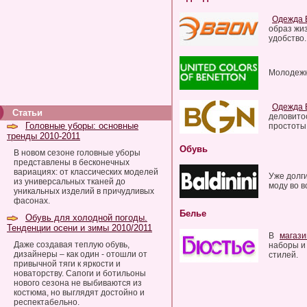
Одежда
образ жиз
удобство.
Молодежн
Одежда
Статьи
деловитос
Головные уборы: основные
простоты 
тренды 2010-2011
Обувь
В новом сезоне головные уборы
представлены в бесконечных
вариациях: от классических моделей
Уже долг
из универсальных тканей до
моду во в
уникальных изделий в причудливых
фасонах.
Белье
Обувь для холодной погоды.
Тенденции осени и зимы 2010/2011
В
магази
Даже создавая теплую обувь,
наборы и
дизайнеры – как один - отошли от
стилей.
привычной тяги к яркости и
новаторству. Сапоги и ботильоны
нового сезона не выбиваются из
костюма, но выглядят достойно и
респектабельно.