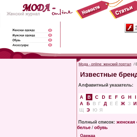
Мода - online: женский портал
/ 
Известные брен
Алфавитный указатель:
A
B
C
D
E
F
G
H
I
А
Б
В
Г
Д
Е
Ё
Ж
З
И
Щ
Э
Ю
Я
Полный список:
женская
белье
/
обувь
Одежда