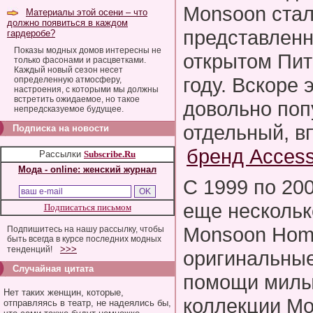
Monsoon стал
Материалы этой осени – что
должно появиться в каждом
представленн
гардеробе?
Показы модных домов интересны не
открытом Пи
только фасонами и расцветками.
Каждый новый сезон несет
году. Вскоре 
определенную атмосферу,
настроения, с которыми мы должны
встретить ожидаемое, но такое
довольно поп
непредсказуемое будущее.
отдельный, в
Подписка на новости
бренд Access
Рассылки
Subscribe.Ru
Мода - online: женский журнал
С 1999 по 20
еще нескольк
Подписаться письмом
Monsoon Hom
Подпишитесь на нашу рассылку, чтобы
быть всегда в курсе последних модных
>>>
тенденций!
оригинальные
Случайная цитата
помощи милых
Нет таких женщин, которые,
коллекции Mo
отправляясь в театр, не надеялись бы,