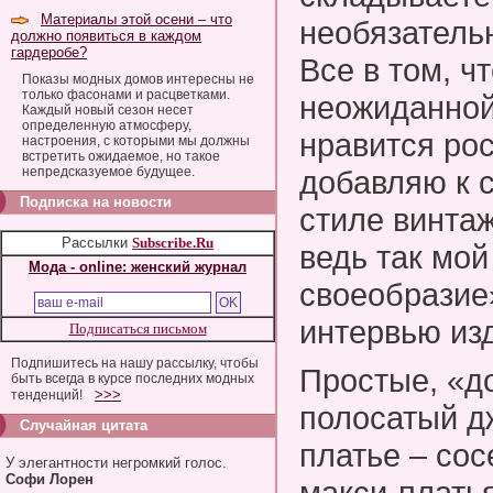
Материалы этой осени – что
необязательн
должно появиться в каждом
гардеробе?
Все в том, ч
Показы модных домов интересны не
только фасонами и расцветками.
неожиданной
Каждый новый сезон несет
определенную атмосферу,
нравится ро
настроения, с которыми мы должны
встретить ожидаемое, но такое
непредсказуемое будущее.
добавляю к с
Подписка на новости
стиле винтаж
Рассылки
Subscribe.Ru
ведь так мой
Мода - online: женский журнал
своеобразие»
интервью изд
Подписаться письмом
Подпишитесь на нашу рассылку, чтобы
Простые, «д
быть всегда в курсе последних модных
>>>
тенденций!
полосатый д
Случайная цитата
платье – со
У элегантности негромкий голос.
Софи Лорен
макси-плать