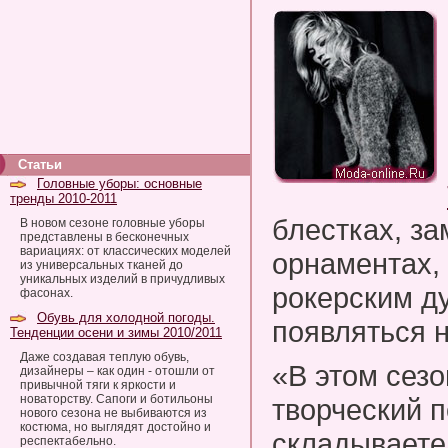
Статьи
Головные уборы: основные
тренды 2010-2011
блестках, з
В новом сезоне головные уборы
представлены в бесконечных
вариациях: от классических моделей
орнаментах,
из универсальных тканей до
уникальных изделий в причудливых
рокерским д
фасонах.
Обувь для холодной погоды.
появляться н
Тенденции осени и зимы 2010/2011
Даже создавая теплую обувь,
«В этом сезо
дизайнеры – как один - отошли от
привычной тяги к яркости и
новаторству. Сапоги и ботильоны
творческий п
нового сезона не выбиваются из
костюма, но выглядят достойно и
складываете 
респектабельно.