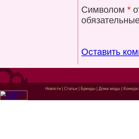
Символом
*
о
обязательные
Оставить ко
Новости
|
Статьи
|
Бренды
|
Дома моды
|
Конкур