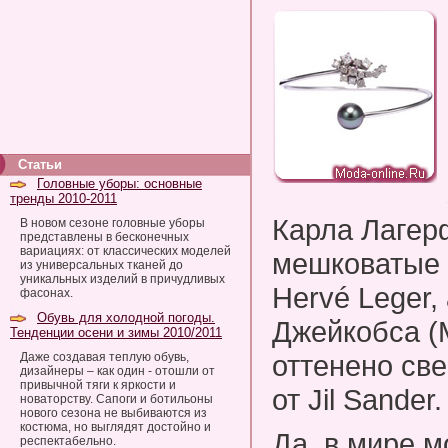
Статьи
Головные уборы: основные
тренды 2010-2011
Карла Лагерф
В новом сезоне головные уборы
представлены в бесконечных
вариациях: от классических моделей
мешковатые 
из универсальных тканей до
уникальных изделий в причудливых
Hervé Leger,
фасонах.
Обувь для холодной погоды.
Джейкобса (
Тенденции осени и зимы 2010/2011
оттенено св
Даже создавая теплую обувь,
дизайнеры – как один - отошли от
привычной тяги к яркости и
от Jil Sander.
новаторству. Сапоги и ботильоны
нового сезона не выбиваются из
костюма, но выглядят достойно и
Да, в мире м
респектабельно.