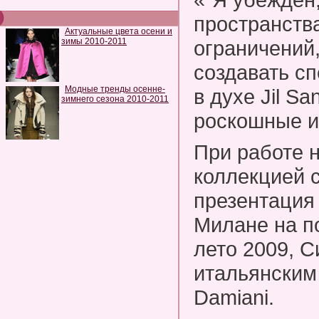
пространства
Актуальные цвета осени и
зимы 2010-2011
ограничений
создавать с
Модные тренды осенне-
в духе Jil S
зимнего сезона 2010-2011
роскошные и
При работе 
коллекцией 
презентация 
Милане на п
лето 2009, С
итальянски
Damiani.