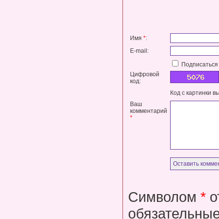
Имя
*
:
E-mail:
Подписаться 
Цифровой
код:
Код с картинки в
Ваш
комментарий
*
Символом
*
о
обязательные