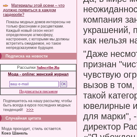
Материалы этой осени – что
неожиданност
должно появиться в каждом
гардеробе?
компания за
Показы модных домов интересны не
только фасонами и расцветками.
украшений, п
Каждый новый сезон несет
определенную атмосферу,
как нельзя н
настроения, с которыми мы должны
встретить ожидаемое, но такое
непредсказуемое будущее.
"Даже несмот
Подписка на новости
признан "чис
Рассылки
Subscribe.Ru
чувствую ог
Мода - online: женский журнал
вызов в том,
Подписаться письмом
такой катего
Подпишитесь на нашу рассылку, чтобы
ювелирные и
быть всегда в курсе последних модных
>>>
тенденций!
для марки", 
Случайная цитата
директор Раф
Мода проходит, стиль остается.
Коко Шанель
«"Я убежден,