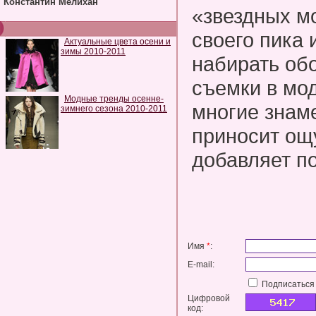
Константин Мелихан
«звездных м
своего пика
Актуальные цвета осени и
зимы 2010-2011
набирать об
съемки в мо
Модные тренды осенне-
многие знаме
зимнего сезона 2010-2011
приносит ощ
добавляет п
Имя
*
:
E-mail:
Подписаться 
Цифровой
код: