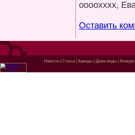
оооохххх, Ева.
Оставить ко
Новости
|
Статьи
|
Бренды
|
Дома моды
|
Конкур