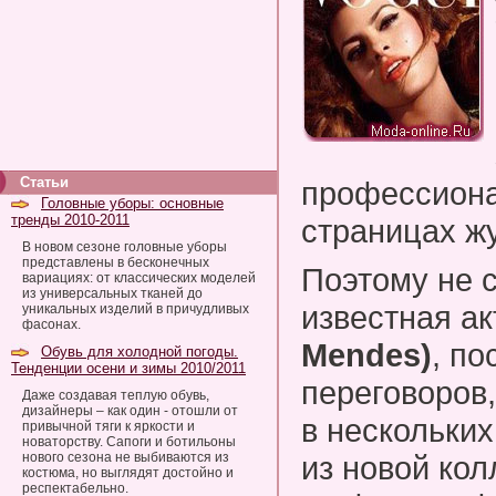
Статьи
профессиона
Головные уборы: основные
тренды 2010-2011
страницах ж
В новом сезоне головные уборы
представлены в бесконечных
Поэтому не с
вариациях: от классических моделей
из универсальных тканей до
известная а
уникальных изделий в причудливых
фасонах.
Mendes)
, п
Обувь для холодной погоды.
Тенденции осени и зимы 2010/2011
переговоров,
Даже создавая теплую обувь,
дизайнеры – как один - отошли от
в нескольки
привычной тяги к яркости и
новаторству. Сапоги и ботильоны
нового сезона не выбиваются из
из новой кол
костюма, но выглядят достойно и
респектабельно.