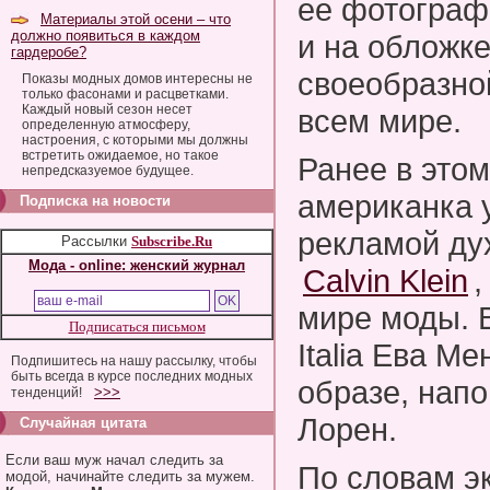
ее фотограф
Материалы этой осени – что
должно появиться в каждом
и на обложке
гардеробе?
своеобразно
Показы модных домов интересны не
только фасонами и расцветками.
Каждый новый сезон несет
всем мире.
определенную атмосферу,
настроения, с которыми мы должны
встретить ожидаемое, но такое
Ранее в этом
непредсказуемое будущее.
американка 
Подписка на новости
рекламой дух
Рассылки
Subscribe.Ru
Мода - online: женский журнал
Calvin Klein
,
мире моды. 
Подписаться письмом
Italia Ева М
Подпишитесь на нашу рассылку, чтобы
быть всегда в курсе последних модных
образе, на
>>>
тенденций!
Лорен.
Случайная цитата
Если ваш муж начал следить за
По словам э
модой, начинайте следить за мужем.