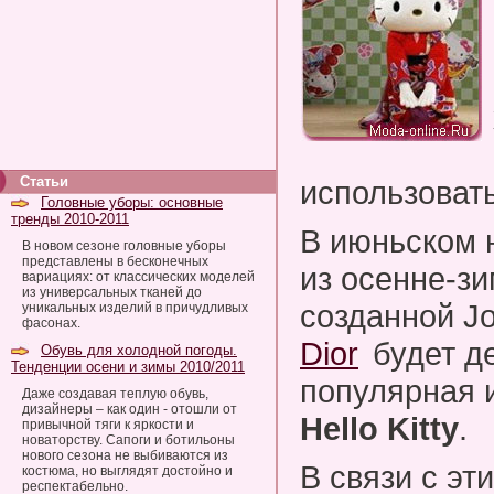
Статьи
использоват
Головные уборы: основные
тренды 2010-2011
В июньском 
В новом сезоне головные уборы
представлены в бесконечных
из осенне-зи
вариациях: от классических моделей
из универсальных тканей до
созданной Jo
уникальных изделий в причудливых
фасонах.
Dior
будет д
Обувь для холодной погоды.
Тенденции осени и зимы 2010/2011
популярная и
Даже создавая теплую обувь,
дизайнеры – как один - отошли от
Hello Kitty
.
привычной тяги к яркости и
новаторству. Сапоги и ботильоны
нового сезона не выбиваются из
В связи с эт
костюма, но выглядят достойно и
респектабельно.