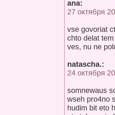
ana:
27 октября 2
vse govoriat 
chto delat tem
ves, nu ne polu
natascha.:
24 октября 2
somnewaus sch
wseh pro4no s
hudim bit eto 