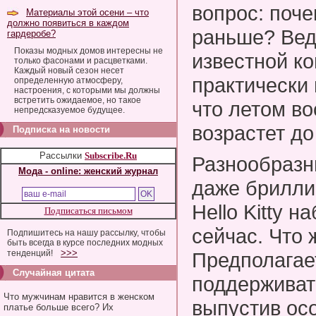
вопрос: поче
Материалы этой осени – что
должно появиться в каждом
раньше? Вед
гардеробе?
Показы модных домов интересны не
известной к
только фасонами и расцветками.
Каждый новый сезон несет
практически 
определенную атмосферу,
настроения, с которыми мы должны
встретить ожидаемое, но такое
что летом во
непредсказуемое будущее.
возрастет до
Подписка на новости
Рассылки
Subscribe.Ru
Разнообразн
Мода - online: женский журнал
даже брилли
Hello Kitty 
Подписаться письмом
сейчас. Что
Подпишитесь на нашу рассылку, чтобы
быть всегда в курсе последних модных
>>>
тенденций!
Предполагает
Случайная цитата
поддерживать
Что мужчинам нравится в женском
выпустив ос
платье больше всего? Их