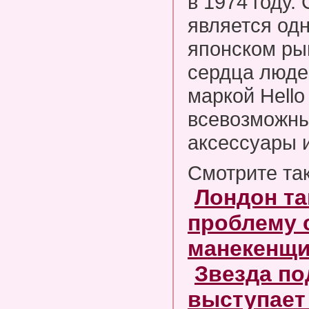
в 1974 году.
является од
японском ры
сердца люде
маркой Hello
всевозможны
аксессуары и
Смотрите та
Лондон та
проблему 
манекенщ
Звезда по
выступает