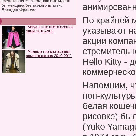
представления о том, как выглядела
анимированн
бы женщина без всякого платья.
Брендан Франсис
По крайней 
Актуальные цвета осени и
указывают на
зимы 2010-2011
акции компа
стремительно
Модные тренды осенне-
зимнего сезона 2010-2011
Hello Kitty -
коммерческо
Напомним, ч
поп-культуры
белая кошеч
рисовке) бы
(Yuko Yamagu