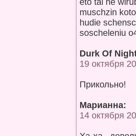
eto tal ne wir
muschzin kotor
hudie schensch
soscheleniu o
Durk Of Night
19 октября 2
Прикольно!
Марианна:
14 октября 2
Ха-ха...довол