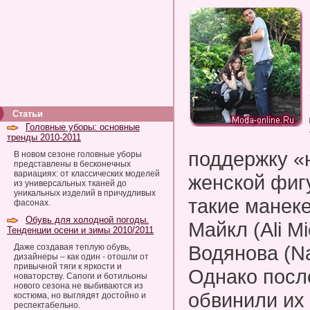
Статьи
Головные уборы: основные
тренды 2010-2011
поддержку «
В новом сезоне головные уборы
представлены в бесконечных
вариациях: от классических моделей
женской фиг
из универсальных тканей до
уникальных изделий в причудливых
такие манек
фасонах.
Обувь для холодной погоды.
Майкл (Ali M
Тенденции осени и зимы 2010/2011
Водянова (Na
Даже создавая теплую обувь,
дизайнеры – как один - отошли от
привычной тяги к яркости и
Однако посл
новаторству. Сапоги и ботильоны
нового сезона не выбиваются из
обвинили их 
костюма, но выглядят достойно и
респектабельно.