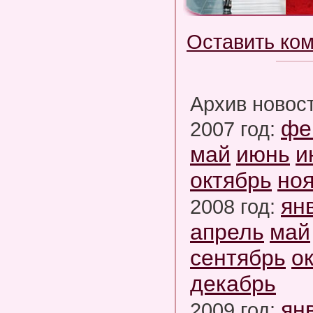
Оставить ко
Архив новос
фе
2007 год:
май
июнь
и
октябрь
но
ян
2008 год:
апрель
май
сентябрь
о
декабрь
ян
2009 год: