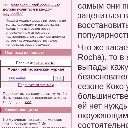
самым они п
Материалы этой осени – что
должно появиться в каждом
зацепиться в
гардеробе?
Показы модных домов интересны не
восстановит
только фасонами и расцветками.
Каждый новый сезон несет
популярност
определенную атмосферу,
настроения, с которыми мы должны
встретить ожидаемое, но такое
непредсказуемое будущее.
Что же касае
Подписка на новости
Rocha), то в
Рассылки
Subscribe.Ru
выпады кажу
Мода - online: женский журнал
безосновате
сезоне Коко 
Подписаться письмом
большинстве
Подпишитесь на нашу рассылку, чтобы
быть всегда в курсе последних модных
>>>
тенденций!
ей нет нужд
Случайная цитата
окружающим
Что мужчинам нравится в женском
состоятельно
платье больше всего? Их