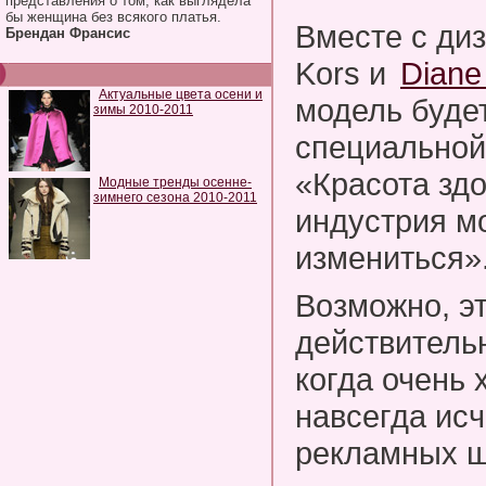
представления о том, как выглядела
бы женщина без всякого платья.
Вместе с ди
Брендан Франсис
Kors и
Diane
Актуальные цвета осени и
модель буде
зимы 2010-2011
специальной
«Красота здо
Модные тренды осенне-
зимнего сезона 2010-2011
индустрия м
измениться»
Возможно, э
действитель
когда очень
навсегда исч
рекламных щ