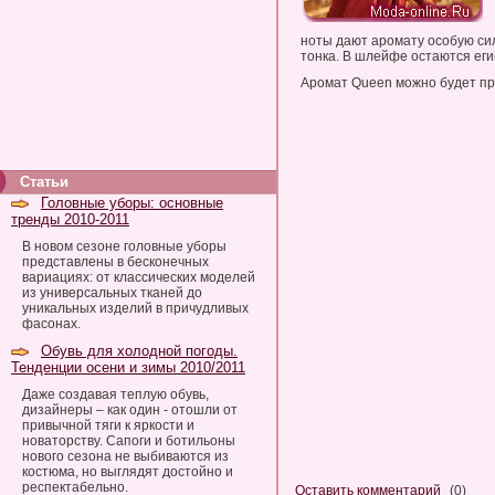
ноты дают аромату особую сил
тонка. В шлейфе остаются еги
Аромат Queen можно будет пр
Статьи
Головные уборы: основные
тренды 2010-2011
В новом сезоне головные уборы
представлены в бесконечных
вариациях: от классических моделей
из универсальных тканей до
уникальных изделий в причудливых
фасонах.
Обувь для холодной погоды.
Тенденции осени и зимы 2010/2011
Даже создавая теплую обувь,
дизайнеры – как один - отошли от
привычной тяги к яркости и
новаторству. Сапоги и ботильоны
нового сезона не выбиваются из
костюма, но выглядят достойно и
респектабельно.
Оставить комментарий
(0)