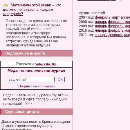
Материалы этой осени – что
должно появиться в каждом
Архив новостей
гардеробе?
февраль
март
апре
2007 год:
Показы модных домов интересны не
январь
февраль
ма
2008 год:
только фасонами и расцветками.
январь
февраль
ма
2009 год:
Каждый новый сезон несет
январь
февраль
ма
2010 год:
определенную атмосферу,
январь
февраль
ма
2011 год:
настроения, с которыми мы должны
встретить ожидаемое, но такое
непредсказуемое будущее.
Подписка на новости
Рассылки
Subscribe.Ru
Мода - online: женский журнал
Подписаться письмом
Подпишитесь на нашу рассылку, чтобы
быть всегда в курсе последних модных
>>>
тенденций!
Случайная цитата
Даже в умении носить брюки женщина
намного превзошла мужчину.