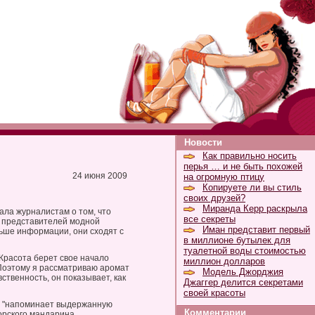
Новости
Как правильно носить
перья … и не быть похожей
24 июня 2009
на огромную птицу
Копируете ли вы стиль
своих друзей?
Миранда Керр раскрыла
зала журналистам о том, что
все секреты
 у представителей модной
Иман представит первый
ьше информации, они сходят с
в миллионе бутылек для
туалетной воды стоимостью
"Красота берет свое начало
миллион долларов
 Поэтому я рассматриваю аромат
Модель Джорджия
ственность, он показывает, как
Джаггер делится секретами
своей красоты
он "напоминает выдержанную
Комментарии
орского мандарина.