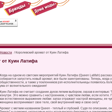
Новости
/ Королевский аромат от Куин Латифа
 от Куин Латифа
Когда на одном из светских мероприятий Куин Латифа (Queen Latifah) расска
собирается запустить новый аромат, все были заинтригованы. Теперь, когда
общественности, а также у поклонников рэп-исполнительницы появилось бол
ума от волнительного ожидания!
Куин Латифа не считает создание духов легким выбором, сказав в интервью: 
изнутри. Это можно сравнить с настроением, с чувством любви, если хотите.
как естественное выражение любви: запах отражает настрой женщины, ее чув
женщина воспринимает свое тело, свой внутренний мир и свою силу".
Аромат с метким названием Queen - теплый и глубокий. Судя по описанию, 
Текилу" и содержит цитрусовые ноты итальянского бергамота и средиземном