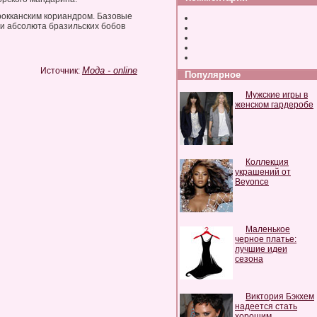
арокканским кориандром. Базовые
 и абсолюта бразильских бобов
Мода - online
Источник:
Популярное
Мужские игры в
женском гардеробе
Коллекция
украшений от
Beyonce
Маленькое
черное платье:
лучшие идеи
сезона
Виктория Бэкхем
надеется стать
хорошим