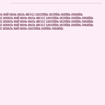
ль
май
июнь
июль
август
сентябрь
октябрь
ноябрь
декабрь
рт
апрель
май
июнь
июль
август
сентябрь
октябрь
ноябрь
декабрь
рт
апрель
май
июнь
июль
август
сентябрь
октябрь
ноябрь
декабрь
рт
апрель
май
июнь
июль
август
сентябрь
октябрь
ноябрь
декабрь
рт
апрель
май
июнь
сентябрь
ноябрь
декабрь