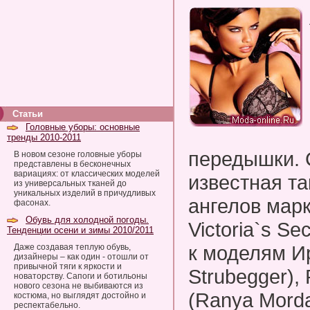
Статьи
Головные уборы: основные
тренды 2010-2011
передышки. 
В новом сезоне головные уборы
представлены в бесконечных
вариациях: от классических моделей
известная та
из универсальных тканей до
уникальных изделий в причудливых
ангелов мар
фасонах.
Обувь для холодной погоды.
Victoria`s S
Тенденции осени и зимы 2010/2011
к моделям Ир
Даже создавая теплую обувь,
дизайнеры – как один - отошли от
привычной тяги к яркости и
Strubegger),
новаторству. Сапоги и ботильоны
нового сезона не выбиваются из
(Ranya Mord
костюма, но выглядят достойно и
респектабельно.