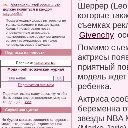
Шеррер (Leon
Материалы этой осени – что
должно появиться в каждом
которые такж
гардеробе?
Показы модных домов интересны не
съемках рек
только фасонами и расцветками.
Каждый новый сезон несет
Givenchy
ос
определенную атмосферу,
настроения, с которыми мы должны
встретить ожидаемое, но такое
непредсказуемое будущее.
Помимо съем
Подписка на новости
актрисы поя
Рассылки
Subscribe.Ru
приятный по
Мода - online: женский журнал
модель ждет 
ребенка.
Подписаться письмом
Подпишитесь на нашу рассылку, чтобы
Актриса соо
быть всегда в курсе последних модных
>>>
тенденций!
беременна о
Случайная цитата
звезды NBA 
Не будем мешать женщине следовать
моде: это, пожалуй, единственная
(Marko Jaric