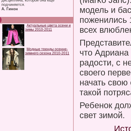
дисциплина, которой она еще
подчиняется.
модель и ба
А. Гинон
поженились 
Актуальные цвета осени и
всех влюблен
зимы 2010-2011
Представите
Модные тренды осенне-
что Адриана 
зимнего сезона 2010-2011
радости, с н
своего перв
начать свою
такой потря
Ребенок дол
свет зимой.
Ист