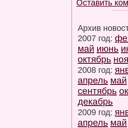
Оставить ко
Архив новос
фе
2007 год:
май
июнь
и
октябрь
но
ян
2008 год:
апрель
май
сентябрь
о
декабрь
ян
2009 год:
апрель
май