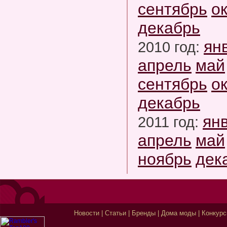
сентябрь
о
декабрь
ян
2010 год:
апрель
май
сентябрь
о
декабрь
ян
2011 год:
апрель
май
ноябрь
дек
Новости
|
Статьи
|
Бренды
|
Дома моды
|
Конкур