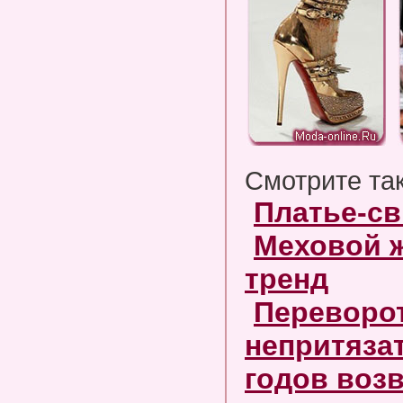
Смотрите та
Платье-св
Меховой ж
тренд
Переворот
непритяза
годов воз