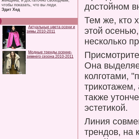
женщина, и достаточно свободным,
достойном в
чтобы показать, что вы леди.
Эдит Хед
Тем же, кто 
Актуальные цвета осени и
этой осенью
зимы 2010-2011
несколько пр
Присмотрите
Модные тренды осенне-
зимнего сезона 2010-2011
Она выделяе
колготами, 
трикотажем, 
также утонч
эстетикой.
Линия совме
трендов, на 