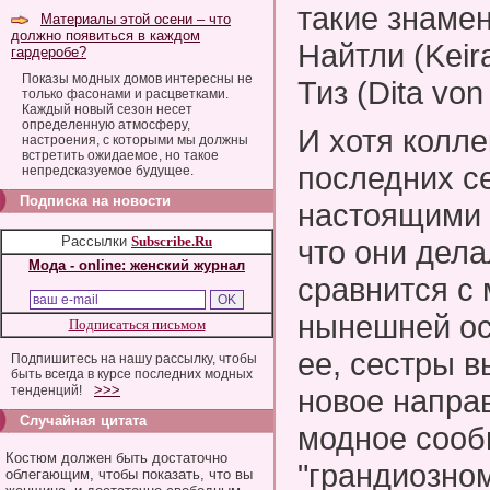
такие знамен
Материалы этой осени – что
должно появиться в каждом
Найтли (Keir
гардеробе?
Показы модных домов интересны не
Тиз (Dita von
только фасонами и расцветками.
Каждый новый сезон несет
определенную атмосферу,
И хотя колле
настроения, с которыми мы должны
встретить ожидаемое, но такое
последних с
непредсказуемое будущее.
Подписка на новости
настоящими х
Рассылки
Subscribe.Ru
что они дела
Мода - online: женский журнал
сравнится с 
нынешней ос
Подписаться письмом
ее, сестры 
Подпишитесь на нашу рассылку, чтобы
быть всегда в курсе последних модных
>>>
тенденций!
новое направ
Случайная цитата
модное сооб
Костюм должен быть достаточно
"грандиозном
облегающим, чтобы показать, что вы