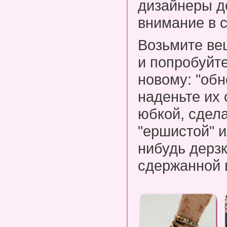
дизайнеры д
внимание в 
Возьмите ве
и попробуйте
новому: "обн
наденьте их
юбкой, сдел
"ершистой" и
нибудь дерзк
сдержанной 