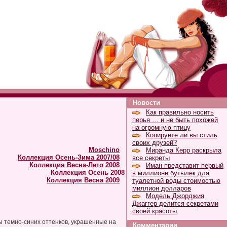
Новости
Как правильно носить
перья … и не быть похожей
на огромную птицу
Копируете ли вы стиль
своих друзей?
Moschino
Миранда Керр раскрыла
Коллекция Осень-Зима 2007/08
все секреты
Коллекция Весна-Лето 2008
Иман представит первый
Коллекция Осень 2008
в миллионе бутылек для
Коллекция Весна 2009
туалетной воды стоимостью
миллион долларов
Модель Джорджия
Джаггер делится секретами
своей красоты
ты темно-синих оттенков, украшенные на
Комментарии