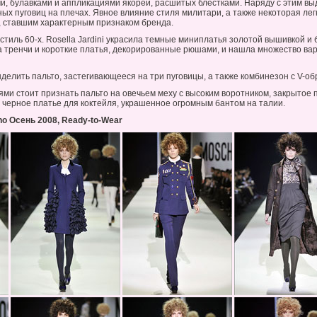
, булавками и аппликациями якорей, расшитых блестками. Наряду с этим в
ых пуговиц на плечах. Явное влияние стиля милитари, а также некоторая л
, ставшим характерным признаком бренда.
тиль 60-х. Rosella Jardini украсила темные миниплатья золотой вышивкой и
 тренчи и короткие платья, декорированные рюшами, и нашла множество в
делить пальто, застегивающееся на три пуговицы, а также комбинезон с V-
ми стоит признать пальто на овечьем меху с высоким воротником, закрытое 
 черное платье для коктейля, украшенное огромным бантом на талии.
o Осень 2008, Ready-to-Wear