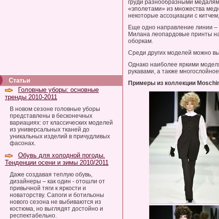
груди разнообразными медалями
«эполетами» из множества медн
некоторые ассоциации с китчем
Еще одно направление линии – с
Милана леопардовые принты на
оборкам.
Среди других моделей можно вы
Однако наиболее яркими моделя
рукавами, а также многослойное
Статьи
Примеры из коллекции Moschin
Головные уборы: основные
тренды 2010-2011
В новом сезоне головные уборы
представлены в бесконечных
вариациях: от классических моделей
из универсальных тканей до
уникальных изделий в причудливых
фасонах.
Обувь для холодной погоды.
Тенденции осени и зимы 2010/2011
Даже создавая теплую обувь,
дизайнеры – как один - отошли от
привычной тяги к яркости и
новаторству. Сапоги и ботильоны
нового сезона не выбиваются из
костюма, но выглядят достойно и
респектабельно.