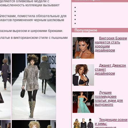
ыделяются оливковые модели с
егкомысленность коллекции вызывают
 блестками, поместила обязательные для
ариантов применения черным шелковым
Популярное
образным вырезом и широкими брюками.
платье в викторианском стиле с пышными
Виктория Бэкхем
надеется стать
хорошим
дизайнером
Джанет Джексон
станет
дизайнером
Лучшие
голливудские
платья: идеи для
выпускного
Тенденции осени
и зимы:
укороченные