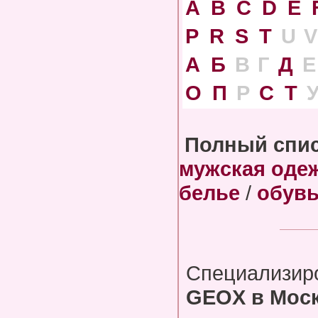
A
B
C
D
E
P
R
S
T
U
V
А
Б
В
Г
Д
Е
О
П
Р
С
Т
Полный спис
мужская оде
белье
/
обув
Специализир
GEOX в Мос