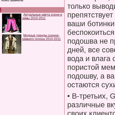
Коко Шанель
только выводи
препятствует
Актуальные цвета осени и
зимы 2010-2011
ваши ботинки
беспокоиться 
Модные тренды осенне-
подошва не п
зимнего сезона 2010-2011
дней, все со
вода и влага 
пористой мем
подошву, а в
остаются су
• В-третьих,
различные вк
своих клиент