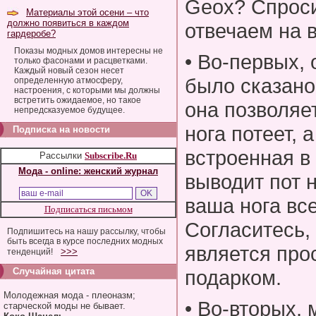
Geox? Спроси
Материалы этой осени – что
должно появиться в каждом
отвечаем на 
гардеробе?
Показы модных домов интересны не
• Во-первых, 
только фасонами и расцветками.
Каждый новый сезон несет
было сказано
определенную атмосферу,
настроения, с которыми мы должны
встретить ожидаемое, но такое
она позволяе
непредсказуемое будущее.
нога потеет,
Подписка на новости
встроенная в
Рассылки
Subscribe.Ru
Мода - online: женский журнал
выводит пот н
ваша нога все
Подписаться письмом
Согласитесь,
Подпишитесь на нашу рассылку, чтобы
быть всегда в курсе последних модных
является пр
>>>
тенденций!
Случайная цитата
подарком.
Молодежная мода - плеоназм;
• Во-вторых,
старческой моды не бывает.