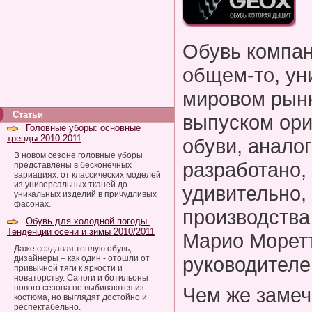
Обувь компан
общем-то, ун
мировом рынк
Статьи
выпуском ор
Головные уборы: основные
тренды 2010-2011
обуви, аналог
В новом сезоне головные уборы
разработано, 
представлены в бесконечных
вариациях: от классических моделей
из универсальных тканей до
удивительно,
уникальных изделий в причудливых
фасонах.
производства
Обувь для холодной погоды.
Тенденции осени и зимы 2010/2011
Марио Моретт
Даже создавая теплую обувь,
руководителе
дизайнеры – как один - отошли от
привычной тяги к яркости и
новаторству. Сапоги и ботильоны
нового сезона не выбиваются из
Чем же замеч
костюма, но выглядят достойно и
респектабельно.