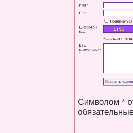
Имя
*
:
E-mail:
Подписаться 
Цифровой
код:
Код с картинки в
Ваш
комментарий
*
Символом
*
о
обязательные