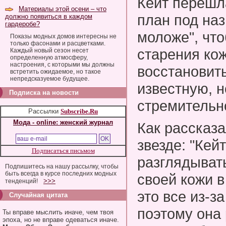
Кейт перешл
Материалы этой осени – что
план под наз
должно появиться в каждом
гардеробе?
моложе", чт
Показы модных домов интересны не
только фасонами и расцветками.
старения ко
Каждый новый сезон несет
определенную атмосферу,
настроения, с которыми мы должны
восстановит
встретить ожидаемое, но такое
непредсказуемое будущее.
известную, н
Подписка на новости
стремительн
Рассылки
Subscribe.Ru
Мода - online: женский журнал
Как рассказа
звезде: "Кей
Подписаться письмом
разглядыват
Подпишитесь на нашу рассылку, чтобы
быть всегда в курсе последних модных
своей кожи в
>>>
тенденций!
это все из-з
Случайная цитата
поэтому она
Ты вправе мыслить иначе, чем твоя
эпоха, но не вправе одеваться иначе.