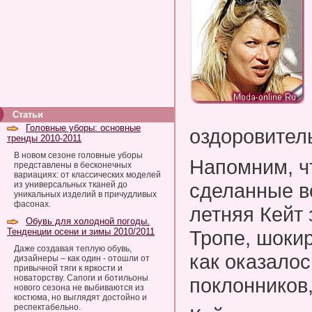
Статьи
Головные уборы: основные
оздоровитель
тренды 2010-2011
В новом сезоне головные уборы
Напомним, ч
представлены в бесконечных
вариациях: от классических моделей
сделанные во
из универсальных тканей до
уникальных изделий в причудливых
фасонах.
летняя Кейт 
Обувь для холодной погоды.
Тенденции осени и зимы 2010/2011
Тропе, шоки
Даже создавая теплую обувь,
как оказалос
дизайнеры – как один - отошли от
привычной тяги к яркости и
новаторству. Сапоги и ботильоны
поклонников,
нового сезона не выбиваются из
костюма, но выглядят достойно и
респектабельно.