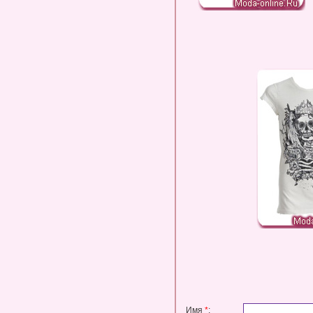
Имя
*
: