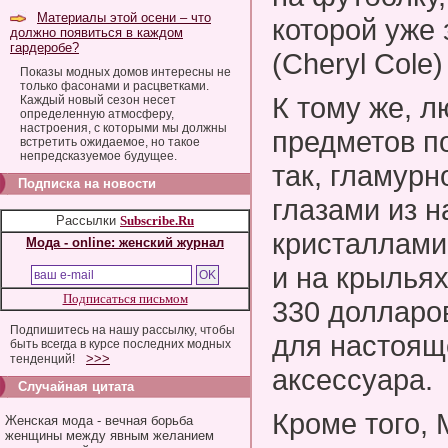
Материалы этой осени – что
которой уже
должно появиться в каждом
гардеробе?
(Cheryl Cole
Показы модных домов интересны не
только фасонами и расцветками.
К тому же, 
Каждый новый сезон несет
определенную атмосферу,
настроения, с которыми мы должны
предметов по
встретить ожидаемое, но такое
непредсказуемое будущее.
так, гламурн
Подписка на новости
глазами из н
Рассылки
Subscribe.Ru
кристаллами
Мода - online: женский журнал
и на крыльях
Подписаться письмом
330 долларов
Подпишитесь на нашу рассылку, чтобы
для настоящ
быть всегда в курсе последних модных
>>>
тенденций!
аксессуара.
Случайная цитата
Кроме того, 
Женская мода - вечная борьба
женщины между явным желанием