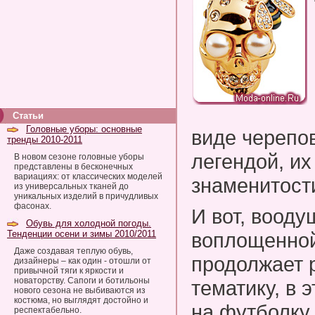
Статьи
Головные уборы: основные
виде черепов
тренды 2010-2011
легендой, и
В новом сезоне головные уборы
представлены в бесконечных
вариациях: от классических моделей
знаменитости
из универсальных тканей до
уникальных изделий в причудливых
фасонах.
И вот, воод
Обувь для холодной погоды.
Тенденции осени и зимы 2010/2011
воплощенной
Даже создавая теплую обувь,
продолжает 
дизайнеры – как один - отошли от
привычной тяги к яркости и
новаторству. Сапоги и ботильоны
тематику, в 
нового сезона не выбиваются из
костюма, но выглядят достойно и
на футболку,
респектабельно.