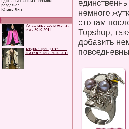
единственный
одеться и тайным желанием
раздеться.
Ютань Лин
немного жутк
стопам посл
Актуальные цвета осени и
Topshop, та
зимы 2010-2011
добавить не
Модные тренды осенне-
повседневны
зимнего сезона 2010-2011